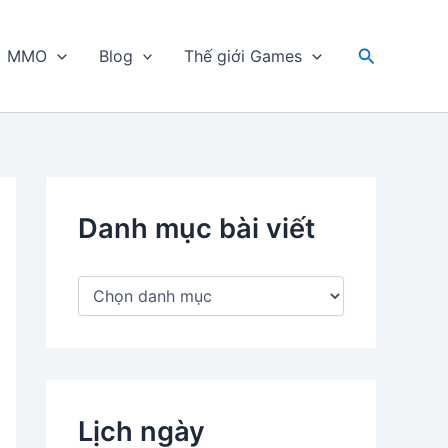
Tìm
MMO
Blog
Thế giới Games
kiếm
Danh mục bài viết
D
a
n
h
m
ụ
c
Lịch ngày
b
à