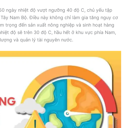
50 ngày nhiệt độ vượt ngưỡng 40 độ C, chủ yếu tập
 Tây Nam Bộ. Điều này không chỉ làm gia tăng nguy cơ
 trọng đến sản xuất nông nghiệp và sinh hoạt hàng
hiệt độ sẽ trên 30 độ C, hầu hết ở khu vực phía Nam,
lượng và quản lý tài nguyên nước.