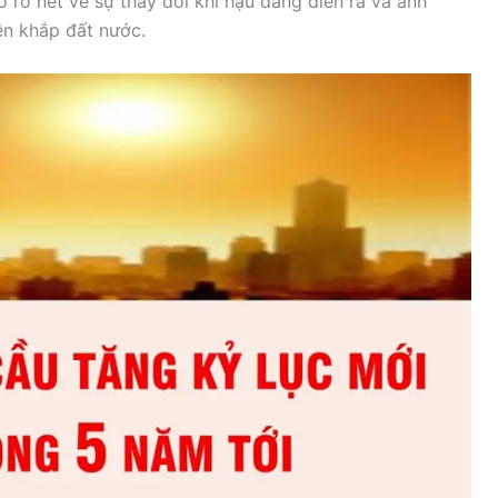
o rõ nét về sự thay đổi khí hậu đang diễn ra và ảnh
n khắp đất nước.