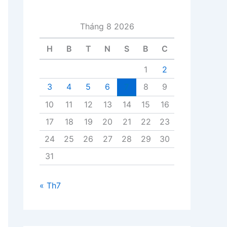
i
v
Tháng 8 2026
i
ế
H
B
T
N
S
B
C
t
1
2
3
4
5
6
7
8
9
10
11
12
13
14
15
16
17
18
19
20
21
22
23
24
25
26
27
28
29
30
31
« Th7