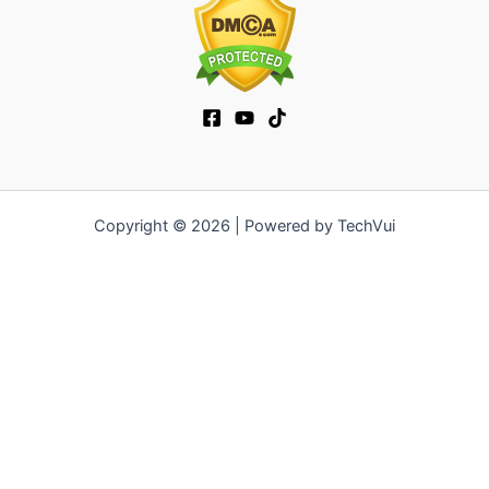
Copyright © 2026 | Powered by TechVui
12bet
|
socolive tv
|
ra khoi tv
|
mitom
|
truc tiep bong da xoilac
|
FB68
|
b52club
|
fun88
|
go88
|
fly88
|
https://pg999.baby
|
78win
|
hi88
|
Jun88
|
https://kqbd.deal/
|
kèo bóng đá
|
ok9 lin
|
IWIN
|
sky88
|
game bắn cá đổi thưởng
|
kèo nhà cái
|
tỷ lệ kèo
|
66club
|
188bet
|
hi 88
|
Nowgoal
|
7m
|
90p
|
LC88
|
8kbet
|
bet88
|
f168
|
kèo bóng đá
|
rikvip
|
Jun88
|
kèo bóng đá hôm
nay
|
xoilac
|
https://okvipno1.com/
|
78win
|
https://vn88.cn.com/
|
F8BET
|
sun win
|
789bet
|
https://vin777.jp.net/
|
b52club
|
F8BET
|
Tải Go88
|
hitclub
|
https://keonhacai55.mobile/
|
7m
|
https://cakhiatvcc.tv/
|