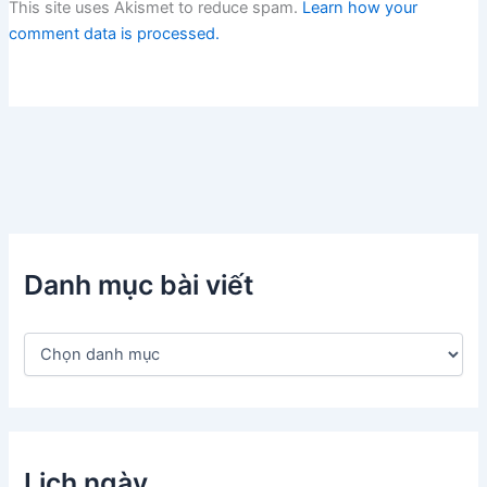
This site uses Akismet to reduce spam.
Learn how your
comment data is processed.
Danh mục bài viết
D
a
n
h
m
ụ
c
Lịch ngày