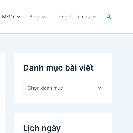
Tìm
MMO
Blog
Thế giới Games
kiếm
Danh mục bài viết
D
a
n
h
m
ụ
c
Lịch ngày
b
à