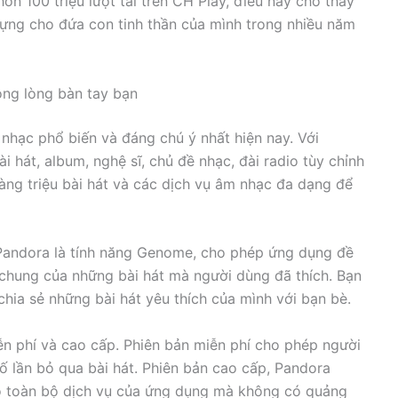
 hơn 100 triệu lượt tải trên CH Play, điều này cho thấy
ựng cho đứa con tinh thần của mình trong nhiều năm
ong lòng bàn tay bạn
hạc phổ biến và đáng chú ý nhất hiện nay. Với
 hát, album, nghệ sĩ, chủ đề nhạc, đài radio tùy chỉnh
ng triệu bài hát và các dịch vụ âm nhạc đa dạng để
Pandora là tính năng Genome, cho phép ứng dụng đề
 chung của những bài hát mà người dùng đã thích. Bạn
hia sẻ những bài hát yêu thích của mình với bạn bè.
ễn phí và cao cấp. Phiên bản miễn phí cho phép người
ố lần bỏ qua bài hát. Phiên bản cao cấp, Pandora
o toàn bộ dịch vụ của ứng dụng mà không có quảng