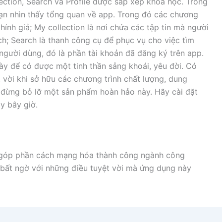
ction, Search và Profile được sắp xếp khoa học. Trong
ạn nhìn thấy tổng quan về app. Trong đó các chương
thính giả; My collection là nơi chứa các tập tin mà người
ch; Search là thanh công cụ để phục vụ cho việc tìm
 người dùng, đó là phần tài khoản đã đăng ký trên app.
ày để có được một tinh thần sảng khoái, yêu đời. Có
 vời khi sở hữu các chương trình chất lượng, dung
 đừng bỏ lỡ một sản phẩm hoàn hảo này. Hãy cài đặt
y bây giờ.
ra góp phần cách mạng hóa thành công ngành công
ẽ bất ngờ với những điều tuyệt vời mà ứng dụng này