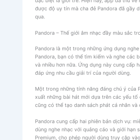
đặc biệt là giới trẻ. Hiện nay, app đã thu về
được độ uy tín mà cha đẻ Pandora đã gầy d
qua.
Pandora – Thế giới âm nhạc đầy màu sắc tr
Pandora là một trong những ứng dụng nghe n
Pandora, bạn có thể tìm kiếm và nghe các bài
và nhiều hơn nữa. Ứng dụng này cung cấp hà
đáp ứng nhu cầu giải trí của người dùng.
Một trong những tính năng đáng chú ý của 
xuất những bài hát mới dựa trên các yếu tố
cũng có thể tạo danh sách phát cá nhân và c
Pandora cung cấp hai phiên bản dịch vụ: mi
dùng nghe nhạc với quảng cáo và giới hạn s
Premium, cho phép người dùng truy cập và