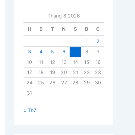
i
v
Tháng 8 2026
i
ế
H
B
T
N
S
B
C
t
1
2
3
4
5
6
7
8
9
10
11
12
13
14
15
16
17
18
19
20
21
22
23
24
25
26
27
28
29
30
31
« Th7