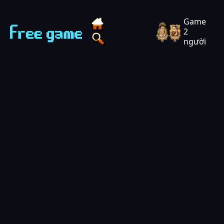
Techvui Play - Chơi game miễn phí
Game
2
người
Tìm game