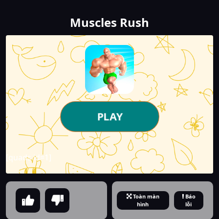
Muscles Rush
PLAY
[quads id=1]
Toàn màn
Báo
hình
lỗi