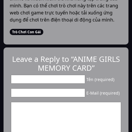
mình. Bạn có thể chơi trò chơi này trên các trang
web chơi game trực tuyến hoặc tải xuống ứng
dụng để chơi trên điện thoại di động của mình.
Trò Chơi Con Gái
Leave a Reply to “ANIME GIRLS
MEMORY CARD”
Tên (required)
E-Mail (required)