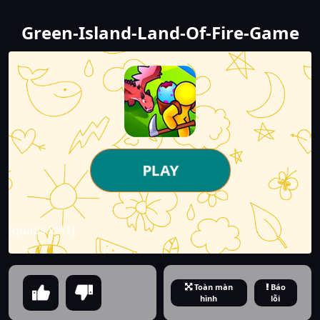
Green-Island-Land-Of-Fire-Game
PLAY
[quads id=1]
Toàn màn
Báo
hình
lỗi