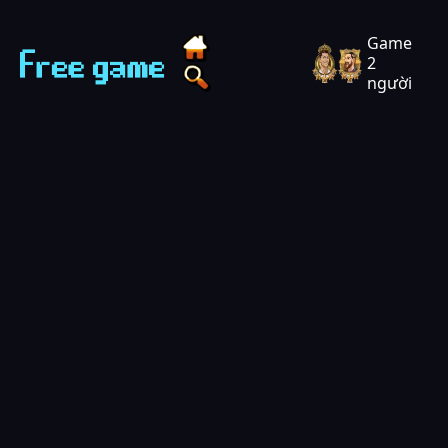
Techvui Play - Chơi game miễn phí
Game
2
người
Tìm game