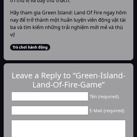
trí thú vị và đầy thử thách.
Hãy tham gia Green Island: Land Of Fire ngay hôm
nay để trở thành một huấn luyện viên động vật tài
ba và tìm kiếm những trải nghiệm mới mẻ và thú
vị!
Trò chơi hành động
Leave a Reply to “Green-Island-
Land-Of-Fire-Game”
Tên (required)
E-Mail (required)