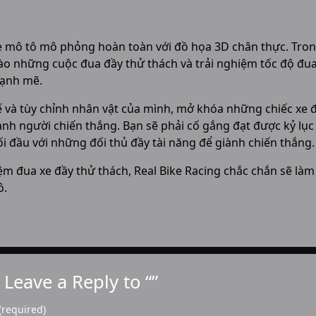
xe mô tô mô phỏng hoàn toàn với đồ họa 3D chân thực. Tron
vào những cuộc đua đầy thử thách và trải nghiệm tốc độ đu
mạnh mẽ.
kế và tùy chỉnh nhân vật của mình, mở khóa những chiếc xe 
hành người chiến thắng. Bạn sẽ phải cố gắng đạt được kỷ lụ
 đầu với những đối thủ đầy tài năng để giành chiến thắng.
iệm đua xe đầy thử thách, Real Bike Racing chắc chắn sẽ làm
ô.
Leave a Reply to “”
(required)