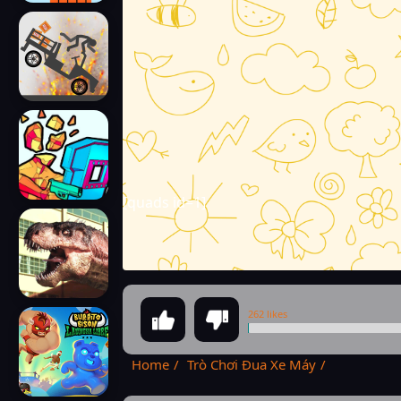
[quads id=1]
262 likes
Home
Trò Chơi Đua Xe Máy