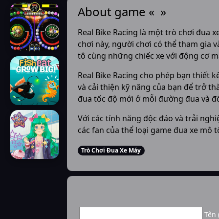
About game « »
Real Bike Racing là một trò chơi đua 
chơi này, người chơi có thể tham gia 
tô cùng những chiếc xe với động cơ 
Real Bike Racing cho phép bạn thiết 
và cải thiện kỹ năng của bạn để trở t
đua tốc độ mới ở mỗi đường đua và đối
Với các tính năng độc đáo và trải ngh
các fan của thể loại game đua xe mô t
Trò Chơi Đua Xe Máy
Tên 