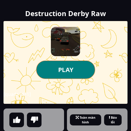
Destruction Derby Raw
PLAY
[quads id=1]
Toàn màn
Báo
hình
lỗi