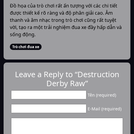
Đồ họa của trò chơi rất ấn tượng với các chi tiết
được thiết kế rõ ràng và độ phân giải cao. Âm
thanh và âm nhạc trong trò chơi cũng rất tuyệt
vời, tạo ra một trải nghiệm đua xe đầy hấp dẫn và
sống động.
Trò chơi đua xe
Leave a Reply to “Destruction
Derby Raw”
Tên (required)
E-Mail (required)