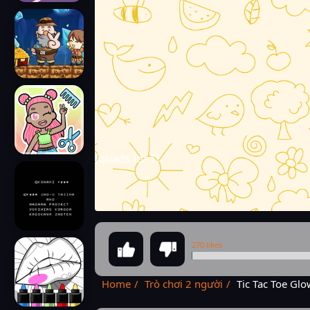
[quads id=1]
270 likes
Home
Trò chơi 2 người
Tic Tac Toe Gl