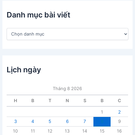
Danh mục bài viết
D
a
n
h
m
ụ
c
Lịch ngày
b
à
i
Tháng 8 2026
v
i
H
B
T
N
S
B
C
ế
t
1
2
3
4
5
6
7
8
9
10
11
12
13
14
15
16