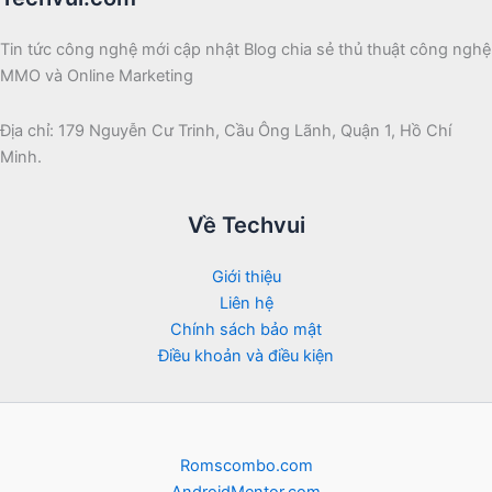
Tin tức công nghệ mới cập nhật Blog chia sẻ thủ thuật công nghệ
MMO và Online Marketing
Địa chỉ: 179 Nguyễn Cư Trinh, Cầu Ông Lãnh, Quận 1, Hồ Chí
Minh.
Về Techvui
Giới thiệu
Liên hệ
Chính sách bảo mật
Điều khoản và điều kiện
Romscombo.com