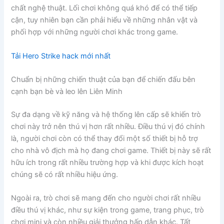
chất nghệ thuật. Lối chơi không quá khó để có thể tiếp
cận, tuy nhiên bạn cần phải hiểu về những nhân vật và
phối hợp với những người chơi khác trong game.
Tải Hero Strike hack mới nhất
Chuẩn bị những chiến thuật của bạn để chiến đấu bên
cạnh bạn bè và leo lên Liên Minh
Sự đa dạng về kỹ năng và hệ thống lên cấp sẽ khiến trò
chơi này trở nên thú vị hơn rất nhiều. Điều thú vị đó chính
là, người chơi còn có thể thay đổi một số thiết bị hỗ trợ
cho nhà vô địch mà họ đang chơi game. Thiết bị này sẽ rất
hữu ích trong rất nhiều trường hợp và khi được kích hoạt
chúng sẽ có rất nhiều hiệu ứng.
Ngoài ra, trò chơi sẽ mang đến cho người chơi rất nhiều
điều thú vị khác, như sự kiện trong game, trang phục, trò
chơi mini và còn nhiều giải thưởng hấp dẫn khác. Tất