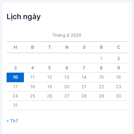
m
ụ
c
Lịch ngày
b
à
i
Tháng 8 2026
v
i
H
B
T
N
S
B
C
ế
t
1
2
3
4
5
6
7
8
9
10
11
12
13
14
15
16
17
18
19
20
21
22
23
24
25
26
27
28
29
30
31
« Th7