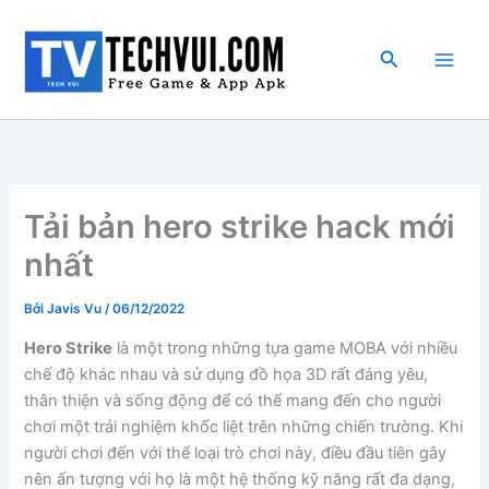
Nhảy
tới
Tìm
nội
kiếm
dung
Tải bản hero strike hack mới
nhất
Bởi
Javis Vu
/
06/12/2022
Hero Strike
là một trong những tựa game MOBA với nhiều
chế độ khác nhau và sử dụng đồ họa 3D rất đáng yêu,
thân thiện và sống động để có thể mang đến cho người
chơi một trải nghiệm khốc liệt trên những chiến trường. Khi
người chơi đến với thể loại trò chơi này, điều đầu tiên gây
nên ấn tượng với họ là một hệ thống kỹ năng rất đa dạng,