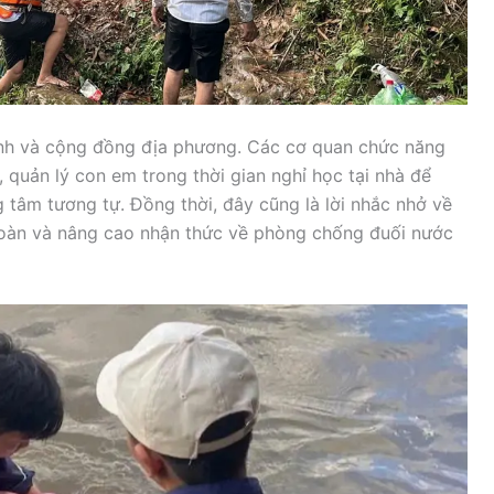
đình và cộng đồng địa phương. Các cơ quan chức năng
 quản lý con em trong thời gian nghỉ học tại nhà để
 tâm tương tự. Đồng thời, đây cũng là lời nhắc nhở về
 toàn và nâng cao nhận thức về phòng chống đuối nước