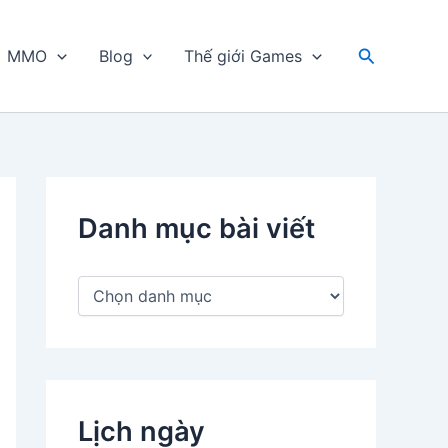
Tìm
MMO
Blog
Thế giới Games
kiếm
Danh mục bài viết
D
a
n
h
m
ụ
c
Lịch ngày
b
à