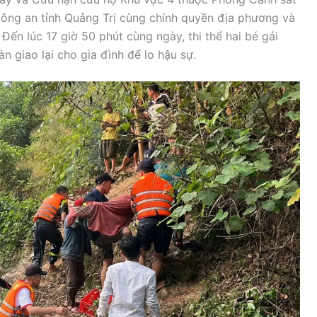
ng an tỉnh Quảng Trị cùng chính quyền địa phương và
Đến lúc 17 giờ 50 phút cùng ngày, thi thể hai bé gái
 giao lại cho gia đình để lo hậu sự.