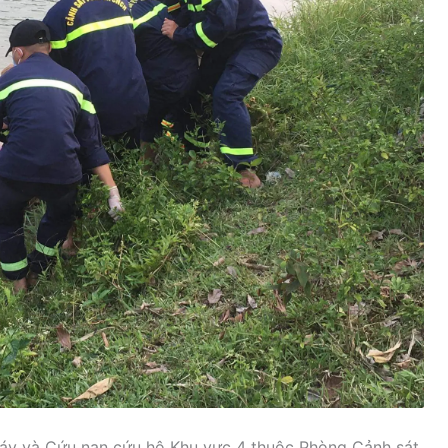
háy và Cứu nạn cứu hộ Khu vực 4 thuộc Phòng Cảnh sát