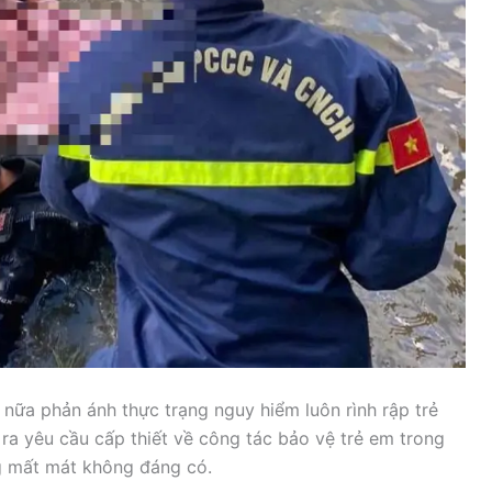
 nữa phản ánh thực trạng nguy hiểm luôn rình rập trẻ
 ra yêu cầu cấp thiết về công tác bảo vệ trẻ em trong
g mất mát không đáng có.