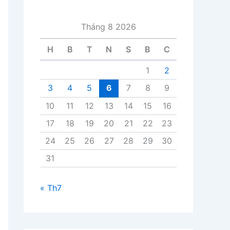
i
v
Tháng 8 2026
i
ế
H
B
T
N
S
B
C
t
1
2
3
4
5
6
7
8
9
10
11
12
13
14
15
16
17
18
19
20
21
22
23
24
25
26
27
28
29
30
31
« Th7