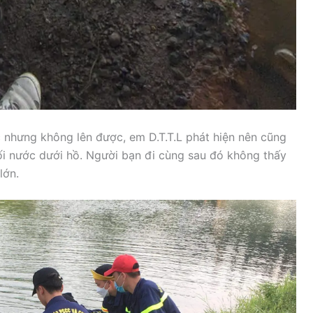
c nhưng không lên được, em D.T.T.L phát hiện nên cũng
ối nước dưới hồ. Người bạn đi cùng sau đó không thấy
lớn.