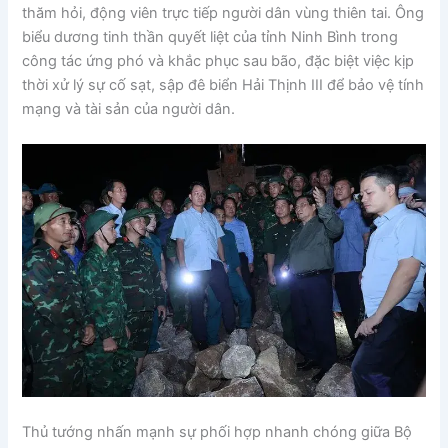
thăm hỏi, động viên trực tiếp người dân vùng thiên tai. Ông
biểu dương tinh thần quyết liệt của tỉnh Ninh Bình trong
công tác ứng phó và khắc phục sau bão, đặc biệt việc kịp
thời xử lý sự cố sạt, sập đê biển Hải Thịnh III để bảo vệ tính
mạng và tài sản của người dân.
Thủ tướng nhấn mạnh sự phối hợp nhanh chóng giữa Bộ