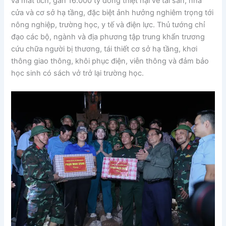
và mất tích, gần 16.000 tỷ đồng thiệt hại về tài sản, nhà
cửa và cơ sở hạ tầng, đặc biệt ảnh hưởng nghiêm trọng tới
nông nghiệp, trường học, y tế và điện lực. Thủ tướng chỉ
đạo các bộ, ngành và địa phương tập trung khẩn trương
cứu chữa người bị thương, tái thiết cơ sở hạ tầng, khơi
thông giao thông, khôi phục điện, viễn thông và đảm bảo
học sinh có sách vở trở lại trường học.