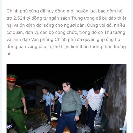
Chính phủ cũng đã huy động mọi nguồn lực, bao gồm hỗ
trợ 2.524 tỷ đồng từ ngân sách Trung ương để bù đắp thiệt
hại và ổn định đời sống cho người dân. Cùng với đó, nhiều
cơ quan, đơn vị, cán bộ công chức, trong đó có Thủ tướng
và lãnh đạo Văn phòng Chính phủ đã quyên góp ủng hộ
đồng bào vùng bão lũ, thể hiện tinh thần tương thân tương
ái.