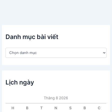
Danh mục bài viết
D
a
n
h
m
ụ
c
Lịch ngày
b
à
i
Tháng 8 2026
v
i
H
B
T
N
S
B
C
ế