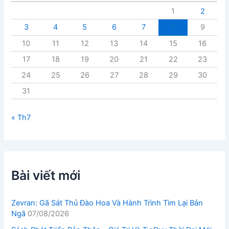
t
1
2
3
4
5
6
7
8
9
10
11
12
13
14
15
16
17
18
19
20
21
22
23
24
25
26
27
28
29
30
31
« Th7
Bài viết mới
Zevran: Gã Sát Thủ Đào Hoa Và Hành Trình Tìm Lại Bản
Ngã
07/08/2026