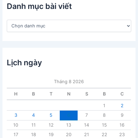
Danh mục bài viết
D
a
n
h
m
ụ
c
Lịch ngày
b
à
i
Tháng 8 2026
v
i
H
B
T
N
S
B
C
ế
t
1
2
3
4
5
6
7
8
9
10
11
12
13
14
15
16
17
18
19
20
21
22
23