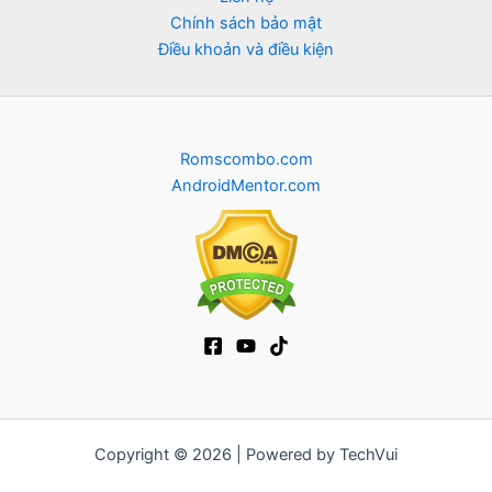
Chính sách bảo mật
Điều khoản và điều kiện
Romscombo.com
AndroidMentor.com
Copyright © 2026 | Powered by TechVui
12bet
|
socolive tv
|
ra khoi tv
|
mitom
|
truc tiep bong da xoilac
|