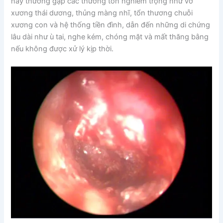
này thường gặp các thương tổn nghiêm trọng như vỡ
xương thái dương, thủng màng nhĩ, tổn thương chuỗi
xương con và hệ thống tiền đình, dẫn đến những di chứng
lâu dài như ù tai, nghe kém, chóng mặt và mất thăng bằng
nếu không được xử lý kịp thời.