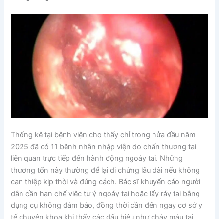
Thống kê tại bệnh viện cho thấy chỉ trong nửa đầu năm
2025 đã có 11 bệnh nhân nhập viện do chấn thương tai
liên quan trực tiếp đến hành động ngoáy tai. Những
thương tổn này thường để lại di chứng lâu dài nếu không
can thiệp kịp thời và đúng cách. Bác sĩ khuyến cáo người
dân cần hạn chế việc tự ý ngoáy tai hoặc lấy ráy tai bằng
dụng cụ không đảm bảo, đồng thời cần đến ngay cơ sở y
tế chuyên khoa khi thấy các dấu hiệu như chảy máu tai,