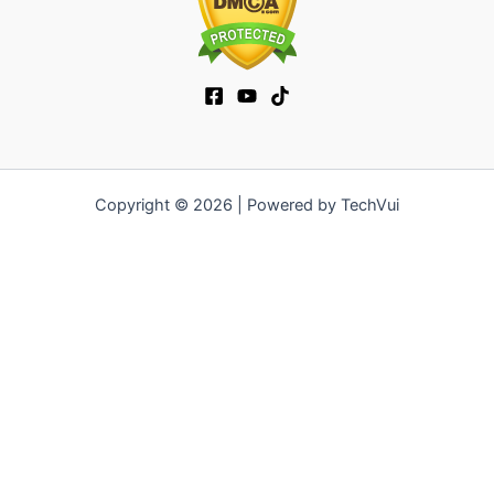
Copyright © 2026 | Powered by TechVui
12bet
|
ra khoi tv
|
mitom
|
truc tiep bong da xoilac
|
FB68
|
b52club
|
fun88
|
go88
|
https://pg999.baby
|
78win
|
hi88
|
Jun88
|
https://kqbd.deal/
|
kèo bóng đá
|
ok9 lin
|
IWIN
|
sky88
|
game bắn cá đổi thưởng
|
kèo nhà cái
|
tỷ lệ kèo
|
66club
|
188bet
|
hi 88
|
Nowgoal
|
7m
|
90p
|
LC88
|
8kbet
|
bet88
|
f168
|
kèo
bóng đá
|
rikvip
|
Jun88
|
kèo bóng đá hôm nay
|
xoilac
|
https://okvipno1.com/
|
78win
|
https://vn88.cn.com/
|
F8BET
|
sun win
|
789bet
|
https://vin777.jp.net/
|
b52club
|
F8BET
|
Tải
Go88
|
hitclub
|
https://keonhacai55.mobile/
|
7m
|
https://cakhiatvcc.tv/
|
OPEN88.COM
|
https://v9bet.website/
|