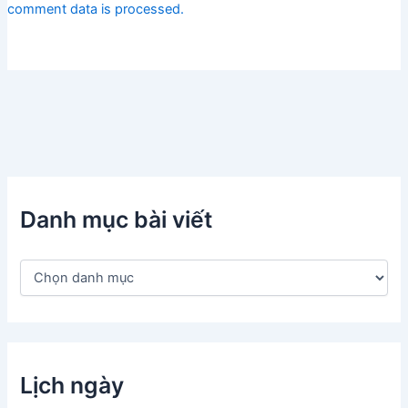
comment data is processed.
Danh mục bài viết
D
a
n
h
m
ụ
c
Lịch ngày
b