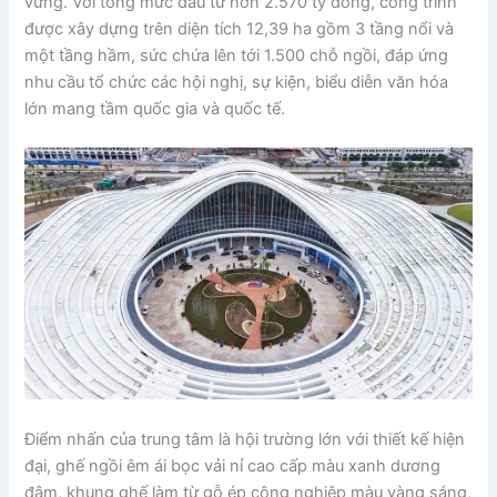
vững. Với tổng mức đầu tư hơn 2.570 tỷ đồng, công trình
được xây dựng trên diện tích 12,39 ha gồm 3 tầng nổi và
một tầng hầm, sức chứa lên tới 1.500 chỗ ngồi, đáp ứng
nhu cầu tổ chức các hội nghị, sự kiện, biểu diễn văn hóa
lớn mang tầm quốc gia và quốc tế.
Điểm nhấn của trung tâm là hội trường lớn với thiết kế hiện
đại, ghế ngồi êm ái bọc vải nỉ cao cấp màu xanh dương
đậm, khung ghế làm từ gỗ ép công nghiệp màu vàng sáng,