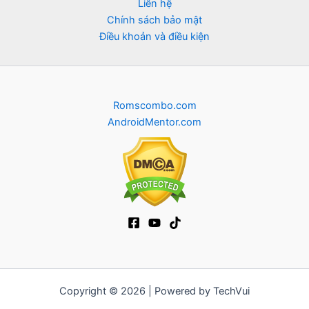
Liên hệ
Chính sách bảo mật
Điều khoản và điều kiện
Romscombo.com
AndroidMentor.com
Copyright © 2026 | Powered by TechVui
12bet
|
ra khoi tv
|
mitom
|
truc tiep bong da xoilac
|
FB68
|