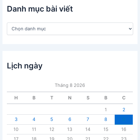
Danh mục bài viết
D
a
n
h
m
ụ
c
Lịch ngày
b
à
i
Tháng 8 2026
v
i
H
B
T
N
S
B
C
ế
t
1
2
3
4
5
6
7
8
9
10
11
12
13
14
15
16
17
18
19
20
21
22
23