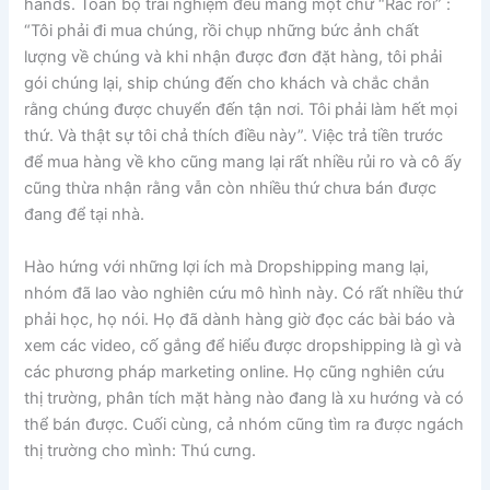
hands. Toàn bộ trải nghiệm đều mang một chữ “Rắc rối” :
“Tôi phải đi mua chúng, rồi chụp những bức ảnh chất
lượng về chúng và khi nhận được đơn đặt hàng, tôi phải
gói chúng lại, ship chúng đến cho khách và chắc chắn
rằng chúng được chuyển đến tận nơi. Tôi phải làm hết mọi
thứ. Và thật sự tôi chả thích điều này”. Việc trả tiền trước
để mua hàng về kho cũng mang lại rất nhiều rủi ro và cô ấy
cũng thừa nhận rằng vẫn còn nhiều thứ chưa bán được
đang để tại nhà.
Hào hứng với những lợi ích mà Dropshipping mang lại,
nhóm đã lao vào nghiên cứu mô hình này. Có rất nhiều thứ
phải học, họ nói. Họ đã dành hàng giờ đọc các bài báo và
xem các video, cố gắng để hiểu được dropshipping là gì và
các phương pháp marketing online. Họ cũng nghiên cứu
thị trường, phân tích mặt hàng nào đang là xu hướng và có
thể bán được. Cuối cùng, cả nhóm cũng tìm ra được ngách
thị trường cho mình: Thú cưng.