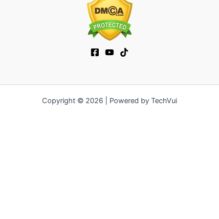
Copyright © 2026 | Powered by TechVui
12bet
|
socolive tv
|
ra khoi tv
|
mitom
|
truc tiep bong da xoilac
|
FB68
|
b52club
|
fun88
|
go88
|
fly88
|
https://pg999.baby
|
78win
|
hi88
|
Jun88
|
https://kqbd.deal/
|
kèo bóng đá
|
ok9 lin
|
IWIN
|
sky88
|
game bắn cá đổi thưởng
|
kèo nhà cái
|
tỷ lệ kèo
|
66club
|
188bet
|
hi 88
|
Nowgoal
|
7m
|
90p
|
LC88
|
8kbet
|
bet88
|
f168
|
kèo bóng đá
|
rikvip
|
Jun88
|
kèo bóng đá hôm
nay
|
xoilac
|
https://okvipno1.com/
|
78win
|
https://vn88.cn.com/
|
F8BET
|
sun win
|
789bet
|
https://vin777.jp.net/
|
b52club
|
F8BET
|
Tải Go88
|
hitclub
|
https://keonhacai55.mobile/
|
7m
|
https://cakhiatvcc.tv/
|