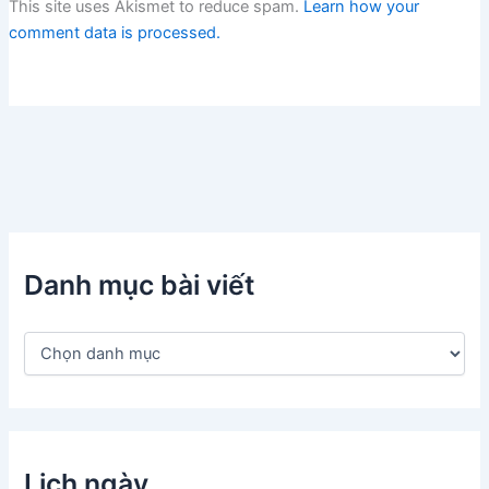
This site uses Akismet to reduce spam.
Learn how your
comment data is processed.
Danh mục bài viết
D
a
n
h
m
ụ
c
Lịch ngày