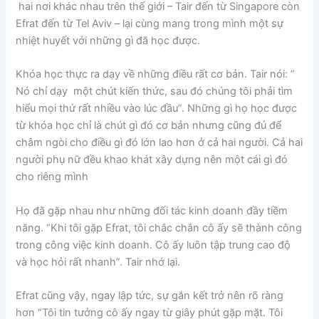
hai nơi khác nhau trên thế giới – Tair đến từ Singapore còn
Efrat đến từ Tel Aviv – lại cùng mang trong mình một sự
nhiệt huyết với những gì đã học được.
Khóa học thực ra dạy về những điều rất cơ bản. Tair nói: ”
Nó chỉ dạy một chút kiến thức, sau đó chúng tôi phải tìm
hiểu mọi thứ rất nhiều vào lúc đầu”. Những gì họ học được
từ khóa học chỉ là chút gì đó cơ bản nhưng cũng đủ để
châm ngòi cho điều gì đó lớn lao hơn ở cả hai người. Cả hai
người phụ nữ đều khao khát xây dựng nên một cái gì đó
cho riêng mình
Họ đã gặp nhau như những đối tác kinh doanh đầy tiềm
năng. “Khi tôi gặp Efrat, tôi chắc chắn cô ấy sẽ thành công
trong công việc kinh doanh. Cô ấy luôn tập trung cao độ
và học hỏi rất nhanh”. Tair nhớ lại.
Efrat cũng vậy, ngay lập tức, sự gắn kết trở nên rõ ràng
hơn “Tôi tin tưởng cô ấy ngay từ giây phút gặp mặt. Tôi