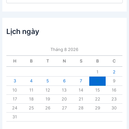
n
h
m
ụ
c
Lịch ngày
b
à
i
Tháng 8 2026
v
i
H
B
T
N
S
B
C
ế
t
1
2
3
4
5
6
7
8
9
10
11
12
13
14
15
16
17
18
19
20
21
22
23
24
25
26
27
28
29
30
31