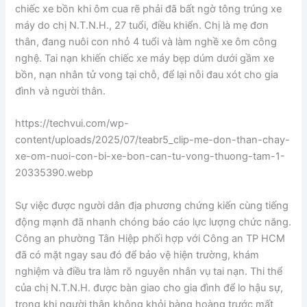
chiếc xe bồn khi ôm cua rẽ phải đã bất ngờ tông trúng xe
máy do chị N.T.N.H., 27 tuổi, điều khiển. Chị là mẹ đơn
thân, đang nuôi con nhỏ 4 tuổi và làm nghề xe ôm công
nghệ. Tai nạn khiến chiếc xe máy bẹp dúm dưới gầm xe
bồn, nạn nhân tử vong tại chỗ, để lại nỗi đau xót cho gia
đình và người thân.
https://techvui.com/wp-
content/uploads/2025/07/teabr5_clip-me-don-than-chay-
xe-om-nuoi-con-bi-xe-bon-can-tu-vong-thuong-tam-1-
20335390.webp
Sự việc được người dân địa phương chứng kiến cùng tiếng
động mạnh đã nhanh chóng báo cáo lực lượng chức năng.
Công an phường Tân Hiệp phối hợp với Công an TP HCM
đã có mặt ngay sau đó để bảo vệ hiện trường, khám
nghiệm và điều tra làm rõ nguyên nhân vụ tai nạn. Thi thể
của chị N.T.N.H. được bàn giao cho gia đình để lo hậu sự,
trong khi người thân không khỏi bàng hoàng trước mất