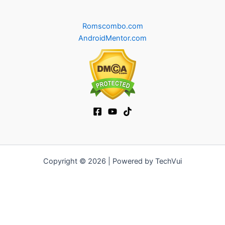
Romscombo.com
AndroidMentor.com
Copyright © 2026 | Powered by TechVui
12bet
|
ra khoi tv
|
mitom
|
truc tiep bong da xoilac
|
FB68
|
b52club
|
fun88
|
go88
|
https://pg999.baby
|
78win
|
hi88
|
Jun88
|
https://kqbd.deal/
|
kèo bóng đá
|
ok9 lin
|
IWIN
|
sky88
|
game bắn cá đổi thưởng
|
kèo nhà cái
|
tỷ lệ kèo
|
66club
|
188bet
|
hi 88
|
Nowgoal
|
7m
|
90p
|
LC88
|
8kbet
|
bet88
|
f168
|
kèo