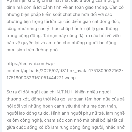
Vụ tai nạn không chỉ là mất mát đau thương của một gia
đình mà còn là lời cảnh tỉnh về an toàn giao thông. Cần có
những biện pháp kiểm soát chặt chẽ hơn đối với các
phương tiện trọng tải lớn tại các điểm giao cắt đông đúc,
cũng như nâng cao ý thức chấp hành luật lệ giao thông
trong cộng đồng. Tai nạn này cũng đặt ra câu hỏi về việc
bảo vệ quyền lợi và an toàn cho những người lao động
mưu sinh trên đường phố.
https://techvui.com/wp-
content/uploads/2025/07/d31fmz_avatar1751809032162-
17518090323161051444221.webp
Sự ra đi đột ngột của chị N.T.N.H. khiến nhiều người
thương xót, đồng thời kêu gọi sự quan tâm hơn nữa của xã
hội đối với những hoàn cảnh yếu thế như mẹ đơn thân,
người lao động tự do. Hình ảnh người phụ nữ trẻ, làm nghề
xe ôm công nghệ, chăm sóc con nhỏ mà phải bỏ lại tất cả
giữa cuộc sống xô bồ làm rung động lòng người, nhắc nhở