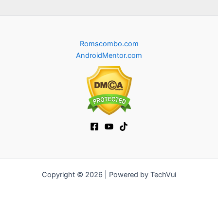
Romscombo.com
AndroidMentor.com
Copyright © 2026 | Powered by TechVui
12bet
|
socolive tv
|
ra khoi tv
|
mitom
|
truc tiep bong da xoilac
|
FB68
|
b52club
|
fun88
|
go88
|
fly88
|
https://pg999.baby
|
78win
|
hi88
|
Jun88
|
https://kqbd.deal/
|
kèo bóng đá
|
ok9 lin
|