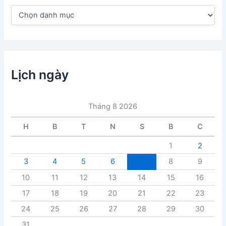
D
a
n
h
m
ụ
c
Lịch ngày
b
à
i
Tháng 8 2026
v
i
H
B
T
N
S
B
C
ế
t
1
2
3
4
5
6
7
8
9
10
11
12
13
14
15
16
17
18
19
20
21
22
23
24
25
26
27
28
29
30
31