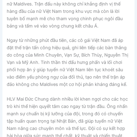
nữ Maldives. Trận đấu này không chỉ khẳng định vị thế
hàng đầu của nữ Việt Nam trong khu vực mà còn là lời
tuyên bố mạnh mẽ cho tham vọng chinh phục ngôi đầu
bảng và tấm vé vào vòng chung kết châu Á.
Ngay từ những phút đầu tiên, các cô gái Việt Nam đã áp
đặt thế trận tấn công hiệu quả, ghi liên tiếp các bàn thắng
do công của Minh Chuyên, Vạn Sự, Bích Thùy, Nguyễn Thị
Vạn và Mỹ Anh. Tinh thần thi đấu hưng phấn và lối chơi
phối hợp ăn ý giúp tuyển nữ Việt Nam liên tục khoét sâu
vào điểm yếu phòng ngự của đối thủ, tạo nên thế trận áp
đảo không cho Maldives một cơ hội phản kháng đáng kể.
HLV Mai Đức Chung dành nhiều lời khen ngợi cho các học
trò khi thể hiện quyết tâm cao ngay từ trận đầu. Ông nhấn
mạnh sự chuẩn bị kỹ lưỡng của đội, trong đó có chuyến
tập huấn quan trọng tại Nhật Bản, đã giúp tuyển nữ Việt
Nam nâng cao chuyên môn và thể lực. Đội có sự kết hợp
hài hòa giữa sức mạnh thể chất, kỹ thuật và chiến thuật,