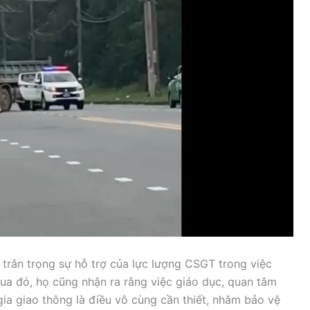
 trân trọng sự hỗ trợ của lực lượng CSGT trong việc
ua đó, họ cũng nhận ra rằng việc giáo dục, quan tâm
ia giao thông là điều vô cùng cần thiết, nhằm bảo vệ