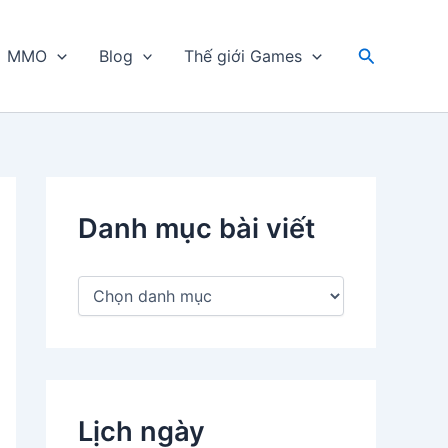
Tìm
MMO
Blog
Thế giới Games
kiếm
Danh mục bài viết
D
a
n
h
m
ụ
c
Lịch ngày
b
à