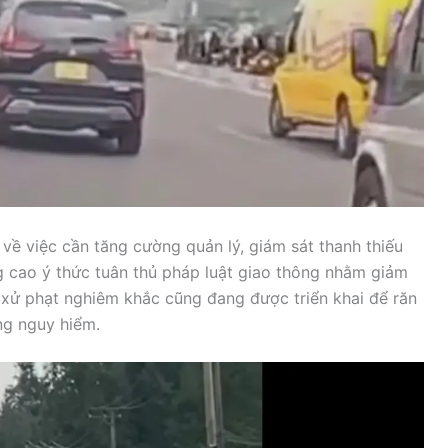
i về việc cần tăng cường quản lý, giám sát thanh thiếu
ng cao ý thức tuân thủ pháp luật giao thông nhằm giảm
p xử phạt nghiêm khắc cũng đang được triển khai để răn
ng nguy hiểm.