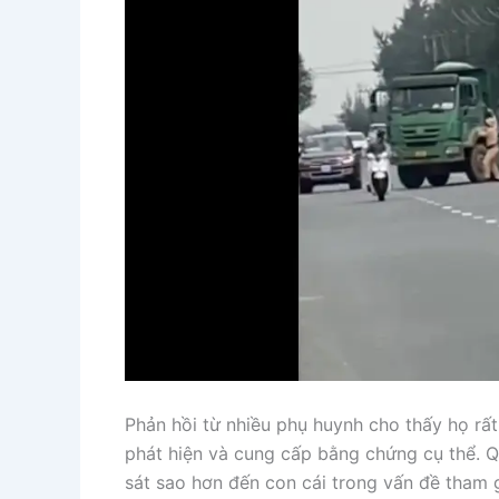
Phản hồi từ nhiều phụ huynh cho thấy họ rất
phát hiện và cung cấp bằng chứng cụ thể. Q
sát sao hơn đến con cái trong vấn đề tham g