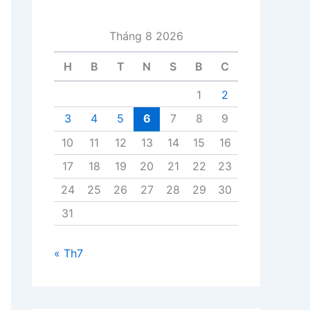
i
v
Tháng 8 2026
i
ế
H
B
T
N
S
B
C
t
1
2
3
4
5
6
7
8
9
10
11
12
13
14
15
16
17
18
19
20
21
22
23
24
25
26
27
28
29
30
31
« Th7