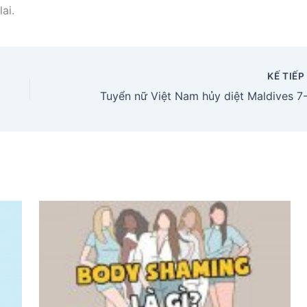
ai.
KẾ TIẾ