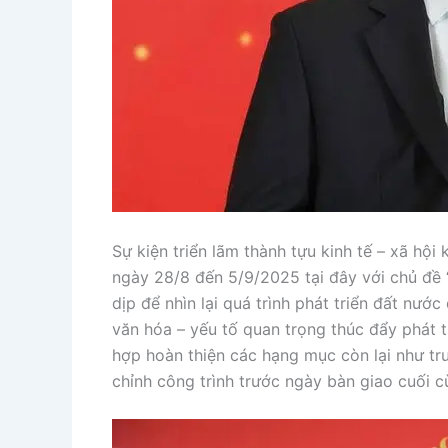
Sự kiện triển lãm thành tựu kinh tế – xã hộ
ngày 28/8 đến 5/9/2025 tại đây với chủ đề “
dịp để nhìn lại quá trình phát triển đất nướ
văn hóa – yếu tố quan trọng thúc đẩy phát t
hợp hoàn thiện các hạng mục còn lại như tr
chỉnh công trình trước ngày bàn giao cuối 