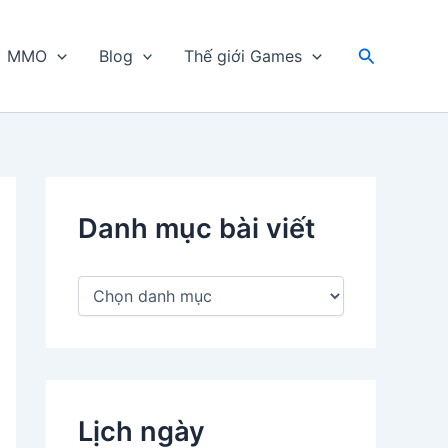
Tìm
MMO
Blog
Thế giới Games
kiếm
Danh mục bài viết
D
a
n
h
m
ụ
c
Lịch ngày
b
à