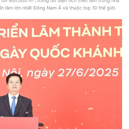
 tới 900.000 m², trong đó diện tích triển lãm trong nhà
ển lãm lớn nhất Đông Nam Á và thuộc top 10 thế giới.