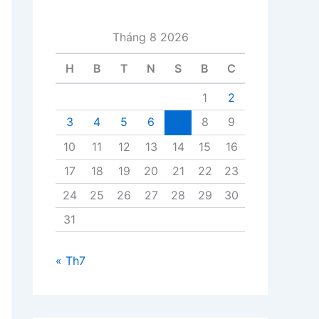
i
v
Tháng 8 2026
i
ế
H
B
T
N
S
B
C
t
1
2
3
4
5
6
7
8
9
10
11
12
13
14
15
16
17
18
19
20
21
22
23
24
25
26
27
28
29
30
31
« Th7