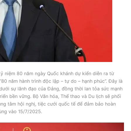
i kỷ niệm 80 năm ngày Quốc khánh dự kiến diễn ra từ
80 năm hành trình độc lập – tự do – hạnh phúc”. Đây là
c dưới sự lãnh đạo của Đảng, đồng thời lan tỏa sức mạnh
riển bền vững. Bộ Văn hóa, Thể thao và Du lịch sẽ phối
ung tâm hội nghị, tiệc cưới quốc tế để đảm bảo hoàn
cùng vào 15/7/2025.