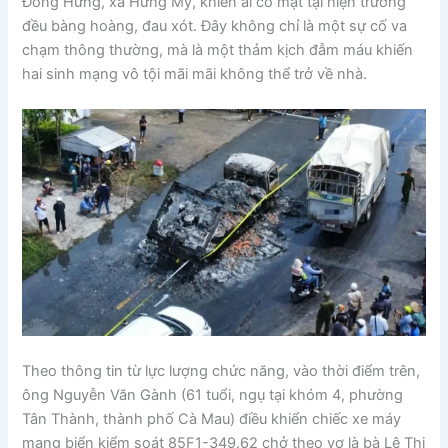
Đông Hưng, xã Hưng Mỹ, khiến ai có mặt tại hiện trường
đều bàng hoàng, đau xót. Đây không chỉ là một sự cố va
chạm thông thường, mà là một thảm kịch đẫm máu khiến
hai sinh mạng vô tội mãi mãi không thể trở về nhà.
Theo thông tin từ lực lượng chức năng, vào thời điểm trên,
ông Nguyễn Văn Gành (61 tuổi, ngụ tại khóm 4, phường
Tân Thành, thành phố Cà Mau) điều khiển chiếc xe máy
mang biển kiểm soát 85F1-349.62 chở theo vợ là bà Lê Thị