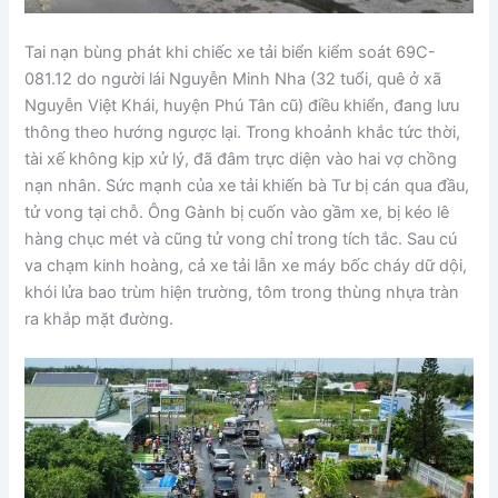
Tai nạn bùng phát khi chiếc xe tải biển kiểm soát 69C-
081.12 do người lái Nguyễn Minh Nha (32 tuổi, quê ở xã
Nguyễn Việt Khái, huyện Phú Tân cũ) điều khiển, đang lưu
thông theo hướng ngược lại. Trong khoảnh khắc tức thời,
tài xế không kịp xử lý, đã đâm trực diện vào hai vợ chồng
nạn nhân. Sức mạnh của xe tải khiến bà Tư bị cán qua đầu,
tử vong tại chỗ. Ông Gành bị cuốn vào gầm xe, bị kéo lê
hàng chục mét và cũng tử vong chỉ trong tích tắc. Sau cú
va chạm kinh hoàng, cả xe tải lẫn xe máy bốc cháy dữ dội,
khói lửa bao trùm hiện trường, tôm trong thùng nhựa tràn
ra khắp mặt đường.