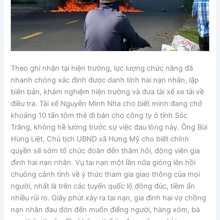
Theo ghi nhận tại hiện trường, lực lượng chức năng đã
nhanh chóng xác định được danh tính hai nạn nhân, lập
biên bản, khám nghiệm hiện trường và đưa tài xế xe tải về
điều tra. Tài xế Nguyễn Minh Nha cho biết mình đang chở
khoảng 10 tấn tôm thẻ đi bán cho công ty ở tỉnh Sóc
Trăng, không hề lường trước sự việc đau lòng này. Ông Bùi
Hùng Liệt, Chủ tịch UBND xã Hưng Mỹ cho biết chính
quyền sẽ sớm tổ chức đoàn đến thăm hỏi, động viên gia
đình hai nạn nhân. Vụ tai nạn một lần nữa gióng lên hồi
chuông cảnh tỉnh về ý thức tham gia giao thông của mọi
người, nhất là trên các tuyến quốc lộ đông đúc, tiềm ẩn
nhiều rủi ro. Giây phút xảy ra tai nạn, gia đình hai vợ chồng
nạn nhân đau đớn đến muốn điếng người, hàng xóm, bà