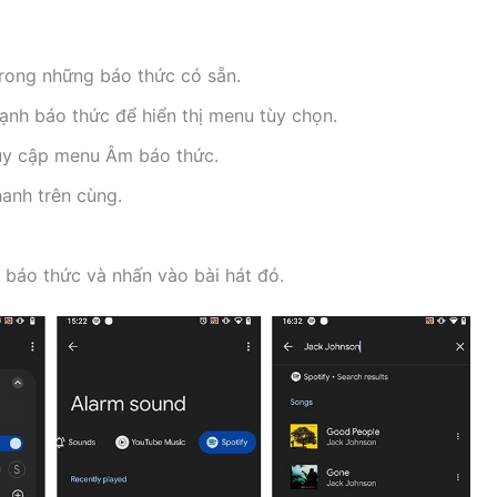
rong những báo thức có sẵn.
ạnh báo thức để hiển thị menu tùy chọn.
uy cập menu Âm báo thức.
hanh trên cùng.
 báo thức và nhấn vào bài hát đó.