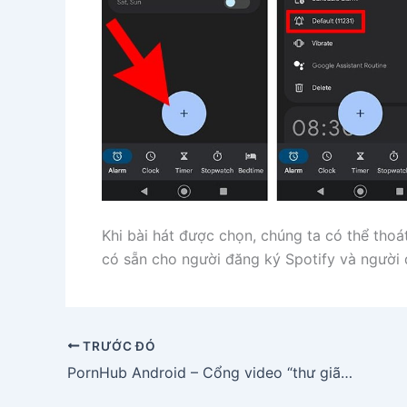
Khi bài hát được chọn, chúng ta có thể thoá
có sẵn cho người đăng ký Spotify và người 
TRƯỚC ĐÓ
PornHub Android – Cổng video “thư giãn” nhiều truy cập nhất hành tinh