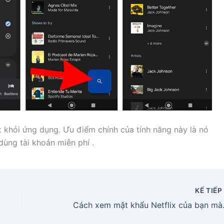
t khỏi ứng dụng. Ưu điểm chính của tính năng này là nó
dùng tài khoản miễn phí .
KẾ TIẾ
Cách xem mật khẩ