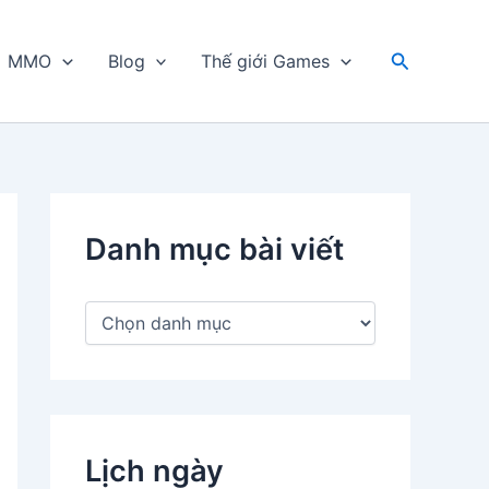
Tìm
MMO
Blog
Thế giới Games
kiếm
Danh mục bài viết
D
a
n
h
m
ụ
c
Lịch ngày
b
à