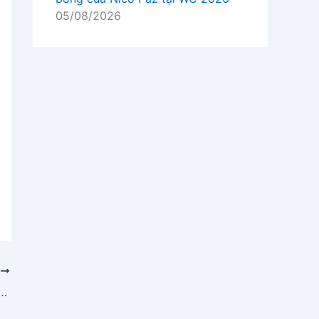
05/08/2026
P
u Netflix của bạn mà không cần yêu cầu lấy lại mật khẩu