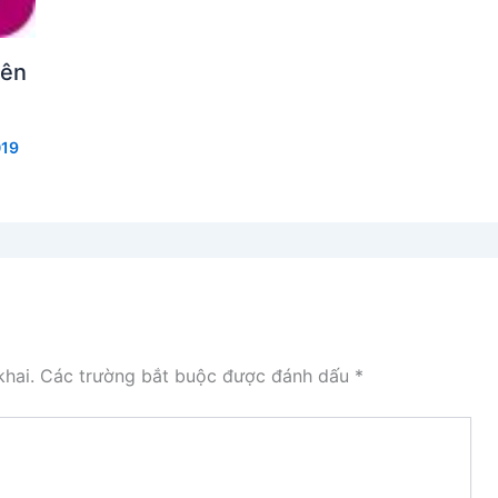
rên
019
hai.
Các trường bắt buộc được đánh dấu
*