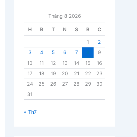
i
v
Tháng 8 2026
i
ế
H
B
T
N
S
B
C
t
1
2
3
4
5
6
7
8
9
10
11
12
13
14
15
16
17
18
19
20
21
22
23
24
25
26
27
28
29
30
31
« Th7