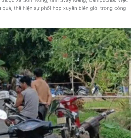
hỉ thuộc xã Sôm Rông, tỉnh Svay Riêng, Campuchia. Việc
u quả, thể hiện sự phối hợp xuyên biên giới trong công