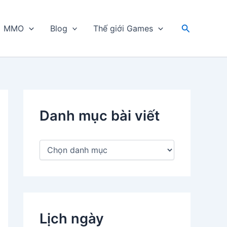
Tìm
MMO
Blog
Thế giới Games
kiếm
Danh mục bài viết
D
a
n
h
m
ụ
c
Lịch ngày
b
à