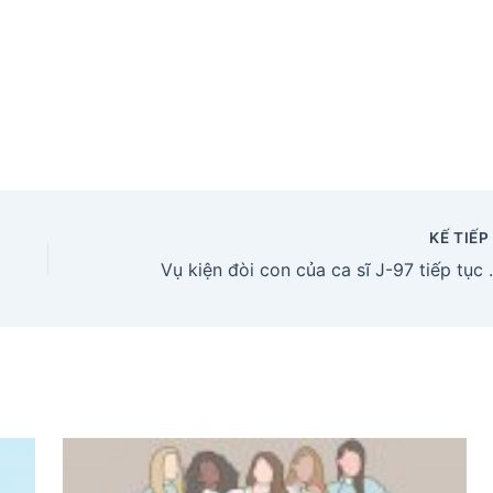
KẾ TIẾ
Vụ kiện đòi con của ca 