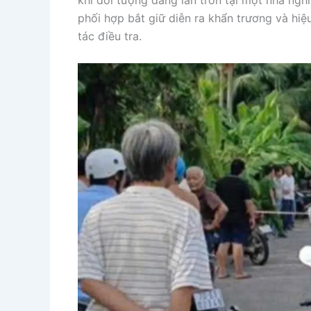
khi đối tượng đang lẩn trốn tại một nhà ng
phối hợp bắt giữ diễn ra khẩn trương và hiệ
tác điều tra.