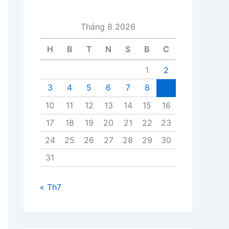
i
v
Tháng 8 2026
i
ế
H
B
T
N
S
B
C
t
1
2
3
4
5
6
7
8
9
10
11
12
13
14
15
16
17
18
19
20
21
22
23
24
25
26
27
28
29
30
31
« Th7