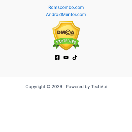
Romscombo.com
AndroidMentor.com
Copyright © 2026 | Powered by TechVui
12bet
|
socolive tv
|
ra khoi tv
|
mitom
|
truc tiep bong da xoilac
|
FB68
|
b52club
|
fun88
|
go88
|
fly88
|
https://pg999.baby
|
78win
|
hi88
|
Jun88
|
https://kqbd.deal/
|
kèo bóng đá
|
ok9 lin
|
IWIN
|
sky88
|
game bắn cá đổi thưởng
|
kèo nhà cái
|
tỷ lệ kèo
|
66club
|
188bet
|
hi 88
|
Nowgoal
|
7m
|
90p
|
LC88
|
8kbet
|
bet88
|
f168
|
kèo bóng đá
|
rikvip
|
Jun88
|
kèo bóng đá hôm