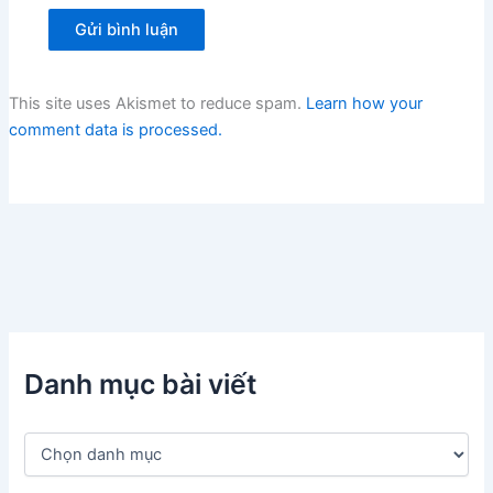
This site uses Akismet to reduce spam.
Learn how your
comment data is processed.
Danh mục bài viết
D
a
n