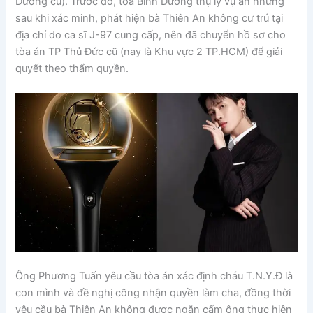
Dương cũ). Trước đó, tòa Bình Dương thụ lý vụ án nhưng
sau khi xác minh, phát hiện bà Thiên An không cư trú tại
địa chỉ do ca sĩ J-97 cung cấp, nên đã chuyển hồ sơ cho
tòa án TP Thủ Đức cũ (nay là Khu vực 2 TP.HCM) để giải
quyết theo thẩm quyền.
Ông Phương Tuấn yêu cầu tòa án xác định cháu T.N.Y.Đ là
con mình và đề nghị công nhận quyền làm cha, đồng thời
yêu cầu bà Thiên An không được ngăn cấm ông thực hiện