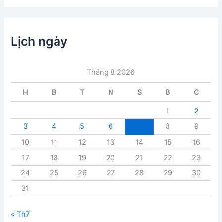
h
m
ụ
c
Lịch ngày
b
à
i
Tháng 8 2026
v
i
H
B
T
N
S
B
C
ế
t
1
2
3
4
5
6
7
8
9
10
11
12
13
14
15
16
17
18
19
20
21
22
23
24
25
26
27
28
29
30
31
« Th7