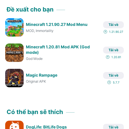
Đề xuất cho bạn
Minecraft 1.21.90.27 Mod Menu
Tải về
MOD, Immortality
1.21.90.27
Minecraft 1.20.81 Mod APK (God
Tải về
mode)
1.20.81
God Mode
Magic Rampage
Tải về
Original APK
5.7.7
Có thể bạn sẽ thích
DogLife: BitLife Dogs
Tải về