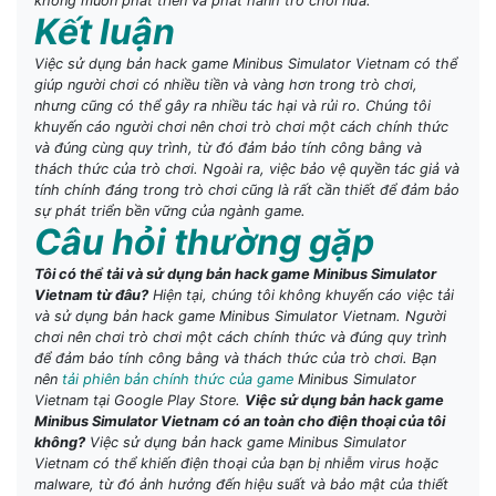
không muốn phát triển và phát hành trò chơi nữa.
Kết luận
Việc sử dụng bản hack game Minibus Simulator Vietnam có thể
giúp người chơi có nhiều tiền và vàng hơn trong trò chơi,
nhưng cũng có thể gây ra nhiều tác hại và rủi ro. Chúng tôi
khuyến cáo người chơi nên chơi trò chơi một cách chính thức
và đúng cùng quy trình, từ đó đảm bảo tính công bằng và
thách thức của trò chơi. Ngoài ra, việc bảo vệ quyền tác giả và
tính chính đáng trong trò chơi cũng là rất cần thiết để đảm bảo
sự phát triển bền vững của ngành game.
Câu hỏi thường gặp
Tôi có thể tải và sử dụng bản hack game Minibus Simulator
Vietnam từ đâu?
Hiện tại, chúng tôi không khuyến cáo việc tải
và sử dụng bản hack game Minibus Simulator Vietnam. Người
chơi nên chơi trò chơi một cách chính thức và đúng quy trình
để đảm bảo tính công bằng và thách thức của trò chơi. Bạn
nên
tải phiên bản chính thức của game
Minibus Simulator
Vietnam tại Google Play Store.
Việc sử dụng bản hack game
Minibus Simulator Vietnam có an toàn cho điện thoại của tôi
không?
Việc sử dụng bản hack game Minibus Simulator
Vietnam có thể khiến điện thoại của bạn bị nhiễm virus hoặc
malware, từ đó ảnh hưởng đến hiệu suất và bảo mật của thiết