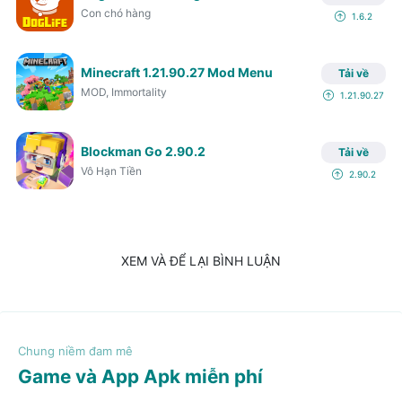
Con chó hàng
1.6.2
Minecraft 1.21.90.27 Mod Menu
Tải về
MOD, Immortality
1.21.90.27
Blockman Go 2.90.2
Tải về
Vô Hạn Tiền
2.90.2
XEM VÀ ĐỂ LẠI BÌNH LUẬN
Game và App Apk miễn phí