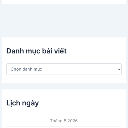
Danh mục bài viết
D
a
n
h
m
ụ
c
Lịch ngày
b
à
i
Tháng 8 2026
v