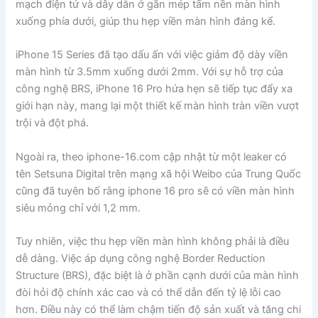
mạch điện tử và dây dẫn ở gần mép tấm nền màn hình
xuống phía dưới, giúp thu hẹp viền màn hình đáng kể.
iPhone 15 Series đã tạo dấu ấn với việc giảm độ dày viền
màn hình từ 3.5mm xuống dưới 2mm. Với sự hỗ trợ của
công nghệ BRS, iPhone 16 Pro hứa hẹn sẽ tiếp tục đẩy xa
giới hạn này, mang lại một thiết kế màn hình tràn viền vượt
trội và đột phá.
Ngoài ra, theo iphone-16.com cập nhật từ một leaker có
tên Setsuna Digital trên mạng xã hội Weibo của Trung Quốc
cũng đã tuyên bố rằng iphone 16 pro sẽ có viền màn hình
siêu mỏng chỉ với 1,2 mm.
Tuy nhiên, việc thu hẹp viền màn hình không phải là điều
dễ dàng. Việc áp dụng công nghệ Border Reduction
Structure (BRS), đặc biệt là ở phần cạnh dưới của màn hình
đòi hỏi độ chính xác cao và có thể dẫn đến tỷ lệ lỗi cao
hơn. Điều này có thể làm chậm tiến độ sản xuất và tăng chi