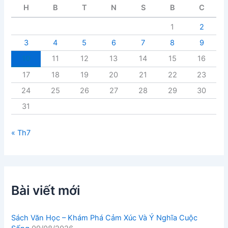
i
H
B
T
N
S
B
C
ế
t
1
2
3
4
5
6
7
8
9
10
11
12
13
14
15
16
17
18
19
20
21
22
23
24
25
26
27
28
29
30
31
« Th7
Bài viết mới
Sách Văn Học – Khám Phá Cảm Xúc Và Ý Nghĩa Cuộc