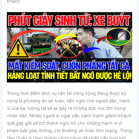
khách.
Trong thời điểm dịch vụ vận tải công cộng đang được kỳ
vọng là phương án an toàn, tiện nghi cho người dân, hành
vi của lực lượng tài xế lại gây ra những bức xúc lớn trong
nhân dân. Nhiều người lo ngại việc cạnh tranh giành khách
quá gay gắt sẽ trở thành ngòi nổ cho những hành vi vi
phạm luật giao thông, coi thường an toàn tính mạng. Trung
tâm Quản lý Giao thông công cộng đã khẩn cấp họp hội