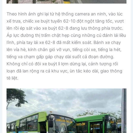
Theo hình ảnh ghi lại từ hệ thống camera an ninh, vào lúc
xế trưa, chiếc xe buýt tuyến 62-10 đột ngột tăng tốc, vượt
lên rồi ép sát vào xe buýt 62-8 đang lưu thông phía trước.
Áp lực đường thị trấm chật hẹp cùng những cú đánh lái liều
lĩnh, phía tay lái xe 62-8 đã mất kiểm soát. Bánh xe chạy
lên vỉa hè, kính chắn gió vỡ vụn, tiếng còi xe, tiếng la hét,
tiếng va chạm gấp gáp chạy dài suốt cả đoạn đường.
Không chỉ có đôi xe buýt lì lợm dừng lại, cảnh tượng rối
loạn đã lan rộng ra cả khu vực, ùn tắc kéo dài, giao thông
tê liệt.