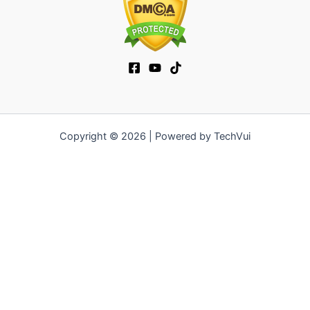
Copyright © 2026 | Powered by TechVui
12bet
|
socolive tv
|
ra khoi tv
|
mitom
|
truc tiep bong da xoilac
|
FB68
|
b52club
|
fun88
|
go88
|
fly88
|
https://pg999.baby
|
78win
|
hi88
|
Jun88
|
https://kqbd.deal/
|
kèo bóng đá
|
ok9 lin
|
IWIN
|
sky88
|
game bắn cá đổi thưởng
|
kèo nhà cái
|
tỷ lệ kèo
|
66club
|
188bet
|
hi 88
|
Nowgoal
|
7m
|
90p
|
LC88
|
8kbet
|
bet88
|
f168
|
kèo bóng đá
|
rikvip
|
Jun88
|
kèo bóng đá hôm
nay
|
xoilac
|
https://okvipno1.com/
|
78win
|
https://vn88.cn.com/
|
F8BET
|
sun win
|
789bet
|
https://vin777.jp.net/
|
b52club
|
F8BET
|
Tải Go88
|
hitclub
|
https://keonhacai55.mobile/
|
7m
|
https://cakhiatvcc.tv/
|