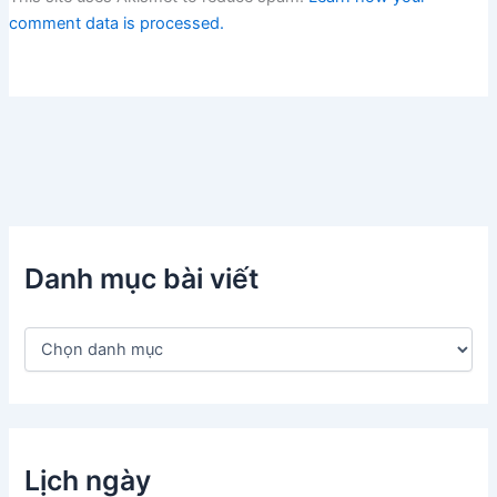
comment data is processed.
Danh mục bài viết
D
a
n
h
m
ụ
c
Lịch ngày
b