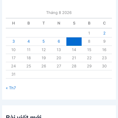
à
i
Tháng 8 2026
v
i
H
B
T
N
S
B
C
ế
t
1
2
3
4
5
6
7
8
9
10
11
12
13
14
15
16
17
18
19
20
21
22
23
24
25
26
27
28
29
30
31
« Th7
Bài viết mới