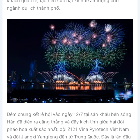
khách quốc tế, tạo nên sức bật kinh tế ấn tượng cho
ngành du lịch thành phố.
Đêm chung kết lễ hội vào ngày 12/7 tại sân khấu bên sông
Hàn đã diễn ra căng thẳng và đầy kịch tính giữa hai đội
pháo hoa xuất sắc nhất: đội Z121 Vina Pyrotech Việt Nam
và đội Jiangxi Yangfeng đến từ Trung Quốc. Đây là lần đầu