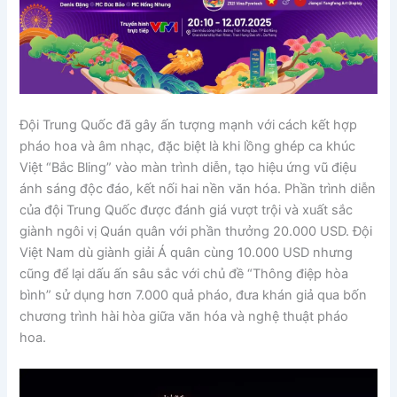
Đội Trung Quốc đã gây ấn tượng mạnh với cách kết hợp
pháo hoa và âm nhạc, đặc biệt là khi lồng ghép ca khúc
Việt “Bắc Bling” vào màn trình diễn, tạo hiệu ứng vũ điệu
ánh sáng độc đáo, kết nối hai nền văn hóa. Phần trình diễn
của đội Trung Quốc được đánh giá vượt trội và xuất sắc
giành ngôi vị Quán quân với phần thưởng 20.000 USD. Đội
Việt Nam dù giành giải Á quân cùng 10.000 USD nhưng
cũng để lại dấu ấn sâu sắc với chủ đề “Thông điệp hòa
bình” sử dụng hơn 7.000 quả pháo, đưa khán giả qua bốn
chương trình hài hòa giữa văn hóa và nghệ thuật pháo
hoa.