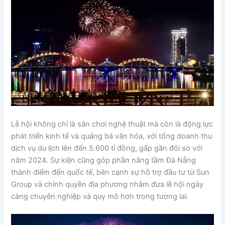
Lễ hội không chỉ là sân chơi nghệ thuật mà còn là động lực
phát triển kinh tế và quảng bá văn hóa, với tổng doanh thu
dịch vụ du lịch lên đến 5.600 tỉ đồng, gấp gần đôi so với
năm 2024. Sự kiện cũng góp phần nâng tầm Đà Nẵng
thành điểm đến quốc tế, bên cạnh sự hỗ trợ đầu tư từ Sun
Group và chính quyền địa phương nhằm đưa lễ hội ngày
càng chuyên nghiệp và quy mô hơn trong tương lai.