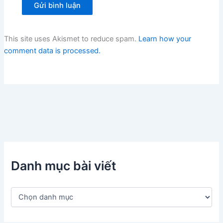
This site uses Akismet to reduce spam.
Learn how your
comment data is processed.
Danh mục bài viết
D
a
n
h