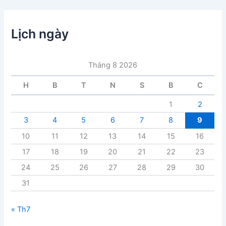
m
ụ
c
Lịch ngày
b
à
i
Tháng 8 2026
v
i
H
B
T
N
S
B
C
ế
t
1
2
3
4
5
6
7
8
9
10
11
12
13
14
15
16
17
18
19
20
21
22
23
24
25
26
27
28
29
30
31
« Th7