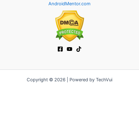
AndroidMentor.com
Copyright © 2026 | Powered by TechVui
12bet
|
ra khoi tv
|
mitom
|
truc tiep bong da xoilac
|
FB68
|
b52club
|
fun88
|
go88
|
https://pg999.baby
|
78win
|
hi88
|
Jun88
|
https://kqbd.deal/
|
kèo bóng đá
|
ok9 lin
|
IWIN
|
sky88
|
game bắn cá đổi thưởng
|
kèo nhà cái
|
tỷ lệ kèo
|
66club
|
188bet
|
hi 88
|
Nowgoal
|
7m
|
90p
|
LC88
|
8kbet
|
bet88
|
f168
|
kèo
bóng đá
|
rikvip
|
Jun88
|
kèo bóng đá hôm nay
|
xoilac
|
https://okvipno1.com/
|
78win
|
https://vn88.cn.com/
|
F8BET
|