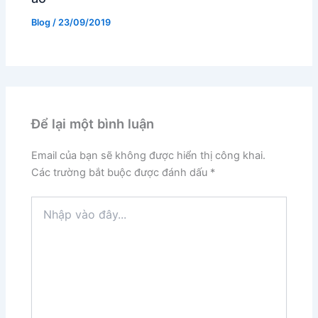
Blog
/
23/09/2019
Để lại một bình luận
Email của bạn sẽ không được hiển thị công khai.
Các trường bắt buộc được đánh dấu
*
Nhập
vào
đây...