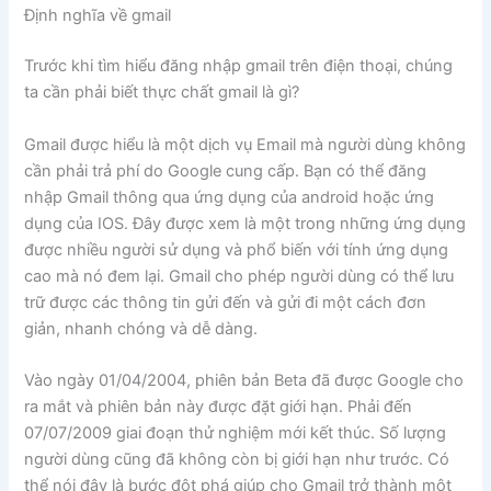
Định nghĩa về gmail
Trước khi tìm hiểu đăng nhập gmail trên điện thoại, chúng
ta cần phải biết thực chất gmail là gì?
Gmail được hiểu là một dịch vụ Email mà người dùng không
cần phải trả phí do Google cung cấp. Bạn có thể đăng
nhập Gmail thông qua ứng dụng của android hoặc ứng
dụng của IOS. Đây được xem là một trong những ứng dụng
được nhiều người sử dụng và phổ biến với tính ứng dụng
cao mà nó đem lại. Gmail cho phép người dùng có thể lưu
trữ được các thông tin gửi đến và gửi đi một cách đơn
giản, nhanh chóng và dễ dàng.
Vào ngày 01/04/2004, phiên bản Beta đã được Google cho
ra mắt và phiên bản này được đặt giới hạn. Phải đến
07/07/2009 giai đoạn thử nghiệm mới kết thúc. Số lượng
người dùng cũng đã không còn bị giới hạn như trước. Có
thể nói đây là bước đột phá giúp cho Gmail trở thành một