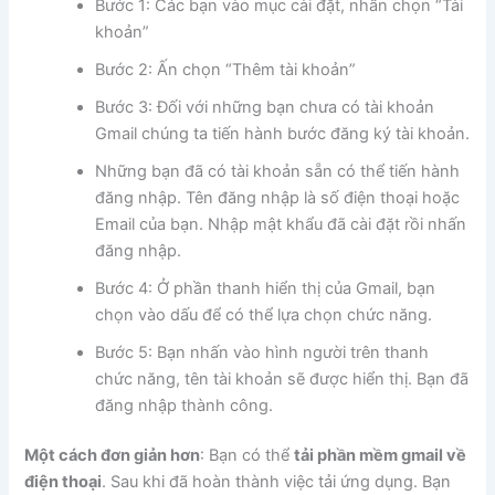
Bước 1: Các bạn vào mục cài đặt, nhấn chọn “Tài
khoản”
Bước 2: Ấn chọn “Thêm tài khoản”
Bước 3: Đối với những bạn chưa có tài khoản
Gmail chúng ta tiến hành bước đăng ký tài khoản.
Những bạn đã có tài khoản sẵn có thể tiến hành
đăng nhập. Tên đăng nhập là số điện thoại hoặc
Email của bạn. Nhập mật khẩu đã cài đặt rồi nhấn
đăng nhập.
Bước 4: Ở phần thanh hiển thị của Gmail, bạn
chọn vào dấu để có thể lựa chọn chức năng.
Bước 5: Bạn nhấn vào hình người trên thanh
chức năng, tên tài khoản sẽ được hiển thị. Bạn đã
đăng nhập thành công.
Một cách đơn giản hơn
: Bạn có thể
tải phần mềm gmail về
điện thoại
. Sau khi đã hoàn thành việc tải ứng dụng. Bạn