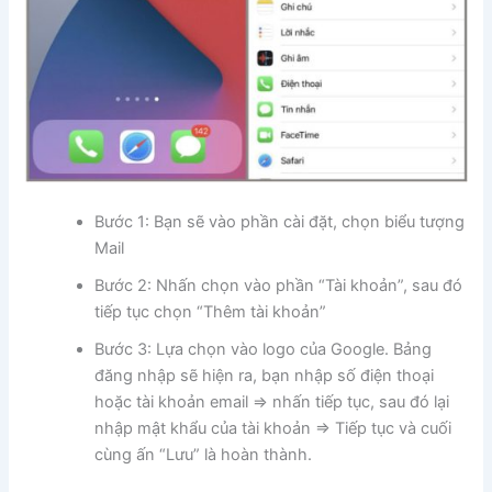
Bước 1: Bạn sẽ vào phần cài đặt, chọn biểu tượng
Mail
Bước 2: Nhấn chọn vào phần “Tài khoản”, sau đó
tiếp tục chọn “Thêm tài khoản”
Bước 3: Lựa chọn vào logo của Google. Bảng
đăng nhập sẽ hiện ra, bạn nhập số điện thoại
hoặc tài khoản email => nhấn tiếp tục, sau đó lại
nhập mật khẩu của tài khoản => Tiếp tục và cuối
cùng ấn “Lưu” là hoàn thành.