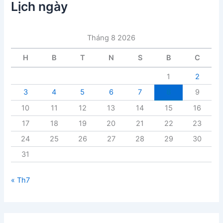
c
Lịch ngày
b
à
i
Tháng 8 2026
v
i
H
B
T
N
S
B
C
ế
t
1
2
3
4
5
6
7
8
9
10
11
12
13
14
15
16
17
18
19
20
21
22
23
24
25
26
27
28
29
30
31
« Th7