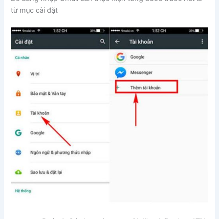
từ mục cài đặt