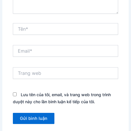
Tên*
Email*
Trang
web
Lưu tên của tôi, email, và trang web trong trình
duyệt này cho lần bình luận kế tiếp của tôi.