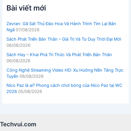
Bài viết mới
Zevran: Gã Sát Thủ Đào Hoa Và Hành Trình Tìm Lại Bản
Ngã
07/08/2026
Sách Phát Triển Bản Thân – Giá Trị Và Tư Duy Thời Đại Mới
06/08/2026
Sách Hay – Khai Phá Tri Thức Và Phát Triển Bản Thân
06/08/2026
Công Nghệ Streaming Video HD: Xu Hướng Nền Tảng Trực
Tuyến
06/08/2026
Nico Paz là ai? Phong cách chơi bóng của Nico Paz tại WC
2026
05/08/2026
Techvui.com