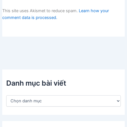
This site uses Akismet to reduce spam.
Learn how your
comment data is processed.
Danh mục bài viết
D
a
n
h
m
ụ