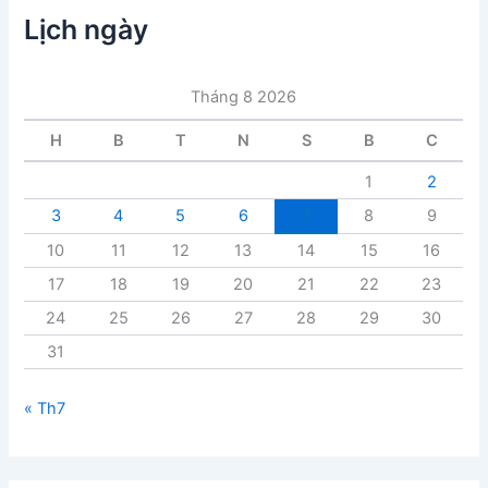
c
Lịch ngày
b
à
i
Tháng 8 2026
v
i
H
B
T
N
S
B
C
ế
t
1
2
3
4
5
6
7
8
9
10
11
12
13
14
15
16
17
18
19
20
21
22
23
24
25
26
27
28
29
30
31
« Th7