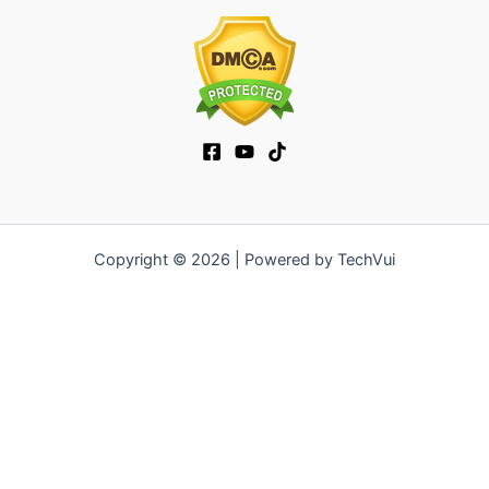
Copyright © 2026 | Powered by TechVui
12bet
|
socolive tv
|
ra khoi tv
|
mitom
|
truc tiep bong da xoilac
|
FB68
|
b52club
|
fun88
|
go88
|
fly88
|
https://pg999.baby
|
78win
|
hi88
|
Jun88
|
https://kqbd.deal/
|
kèo bóng đá
|
ok9 lin
|
IWIN
|
sky88
|
game bắn cá đổi thưởng
|
kèo nhà cái
|
tỷ lệ kèo
|
66club
|
188bet
|
hi 88
|
Nowgoal
|
7m
|
90p
|
LC88
|
8kbet
|
bet88
|
f168
|
kèo bóng đá
|
rikvip
|
Jun88
|
kèo bóng đá hôm
nay
|
xoilac
|
https://okvipno1.com/
|
78win
|
https://vn88.cn.com/
|
F8BET
|
sun win
|
789bet
|