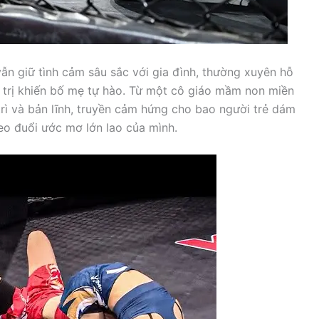
ẫn giữ tình cảm sâu sắc với gia đình, thường xuyên hỗ
 trị khiến bố mẹ tự hào. Từ một cô giáo mầm non miền
 trì và bản lĩnh, truyền cảm hứng cho bao người trẻ dám
eo đuổi ước mơ lớn lao của mình.