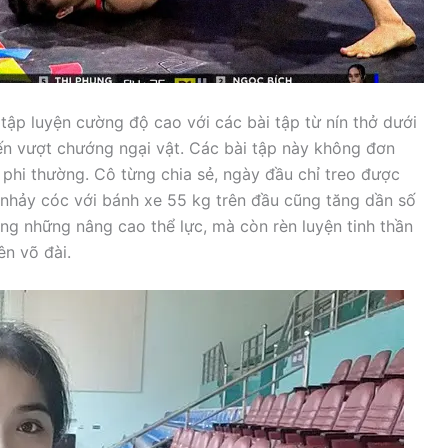
tập luyện cường độ cao với các bài tập từ nín thở dưới
đến vượt chướng ngại vật. Các bài tập này không đơn
 phi thường. Cô từng chia sẻ, ngày đầu chỉ treo được
 nhảy cóc với bánh xe 55 kg trên đầu cũng tăng dần số
g những nâng cao thể lực, mà còn rèn luyện tinh thần
ên võ đài.