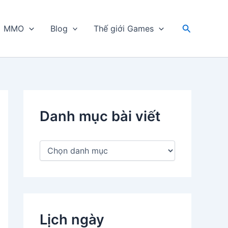
Tìm
MMO
Blog
Thế giới Games
kiếm
Danh mục bài viết
D
a
n
h
m
ụ
c
Lịch ngày
b
à