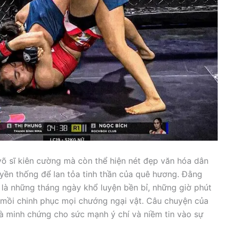
võ sĩ kiên cường mà còn thể hiện nét đẹp văn hóa dân
yền thống để lan tỏa tinh thần của quê hương. Đằng
 là những tháng ngày khổ luyện bền bỉ, những giờ phút
 mồi chinh phục mọi chướng ngại vật. Câu chuyện của
là minh chứng cho sức mạnh ý chí và niềm tin vào sự