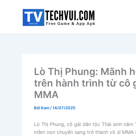
Nhảy
tới
nội
dung
Lò Thị Phung: Mãnh h
trên hành trình từ cô
MMA
Bởi
Kani
/
14/07/2025
Lò Thị Phung, cô gái dân tộc Thái sinh năm 
mầm non chuyển sang trở thành võ sĩ MMA h