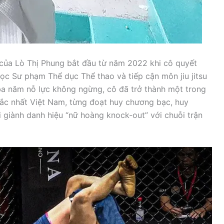
của Lò Thị Phung bắt đầu từ năm 2022 khi cô quyết
ọc Sư phạm Thể dục Thể thao và tiếp cận môn jiu jitsu
ba năm nỗ lực không ngừng, cô đã trở thành một trong
sắc nhất Việt Nam, từng đoạt huy chương bạc, huy
 giành danh hiệu “nữ hoàng knock-out” với chuỗi trận