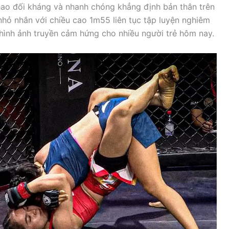
hao đối kháng và nhanh chóng khẳng định bản thân trên
nhỏ nhắn với chiều cao 1m55 liên tục tập luyện nghiêm
hình ảnh truyền cảm hứng cho nhiều người trẻ hôm nay.