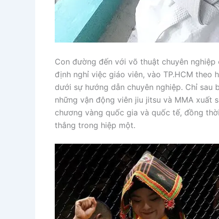
Con đường đến với võ thuật chuyên nghiệp 
định nghỉ việc giáo viên, vào TP.HCM theo h
dưới sự hướng dẫn chuyên nghiệp. Chỉ sau 
những vận động viên jiu jitsu và MMA xuất 
chương vàng quốc gia và quốc tế, đồng thời
thắng trong hiệp một.