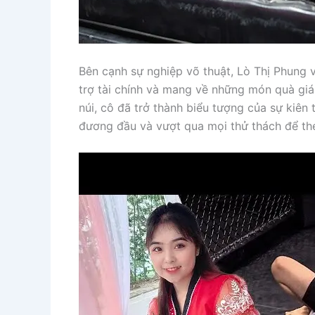
Bên cạnh sự nghiệp võ thuật, Lò Thị Phung v
trợ tài chính và mang về những món quà giá
núi, cô đã trở thành biểu tượng của sự kiên
đương đầu và vượt qua mọi thử thách để th