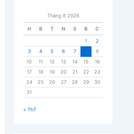
i
v
Tháng 8 2026
i
ế
H
B
T
N
S
B
C
t
1
2
3
4
5
6
7
8
9
10
11
12
13
14
15
16
17
18
19
20
21
22
23
24
25
26
27
28
29
30
31
« Th7