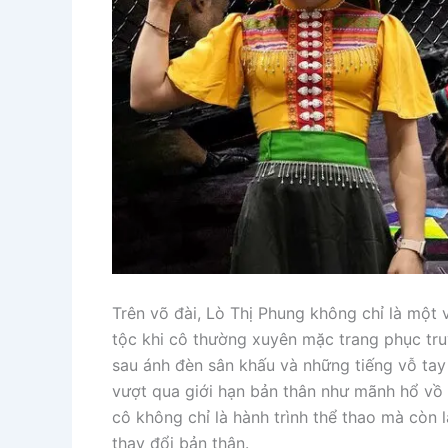
Trên võ đài, Lò Thị Phung không chỉ là một 
tộc khi cô thường xuyên mặc trang phục tru
sau ánh đèn sân khấu và những tiếng vỗ tay
vượt qua giới hạn bản thân như mãnh hổ vồ
cô không chỉ là hành trình thể thao mà còn 
thay đổi bản thân.