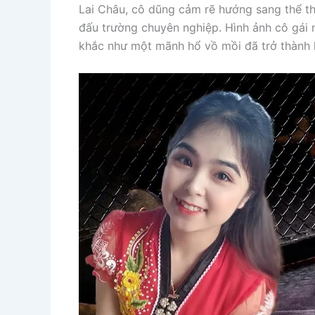
Lai Châu, cô dũng cảm rẽ hướng sang thể t
đấu trường chuyên nghiệp. Hình ảnh cô gái 
khắc như một mãnh hổ vồ mồi đã trở thành 