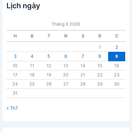
c
Lịch ngày
b
à
i
Tháng 8 2026
v
i
H
B
T
N
S
B
C
ế
t
1
2
3
4
5
6
7
8
9
10
11
12
13
14
15
16
17
18
19
20
21
22
23
24
25
26
27
28
29
30
31
« Th7