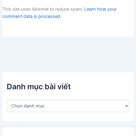
This site uses Akismet to reduce spam.
Learn how your
comment data is processed.
Danh mục bài viết
D
a
n
h
m
ụ