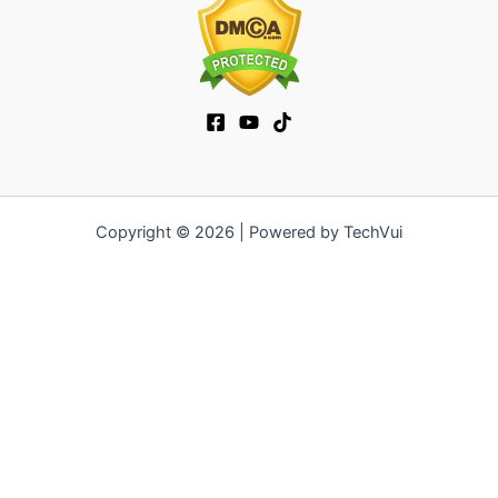
Copyright © 2026 | Powered by TechVui
12bet
|
ra khoi tv
|
mitom
|
truc tiep bong da xoilac
|
FB68
|
b52club
|
fun88
|
go88
|
https://pg999.baby
|
78win
|
hi88
|
Jun88
|
https://kqbd.deal/
|
kèo bóng đá
|
ok9 lin
|
IWIN
|
sky88
|
game bắn cá đổi thưởng
|
kèo nhà cái
|
tỷ lệ kèo
|
66club
|
188bet
|
hi 88
|
Nowgoal
|
7m
|
90p
|
LC88
|
8kbet
|
bet88
|
f168
|
kèo
bóng đá
|
rikvip
|
Jun88
|
kèo bóng đá hôm nay
|
xoilac
|
https://okvipno1.com/
|
78win
|
https://vn88.cn.com/
|
F8BET
|
sun win
|
789bet
|
https://vin777.jp.net/
|
b52club
|
F8BET
|
Tải
Go88
|
hitclub
|
https://keonhacai55.mobile/
|
7m
|