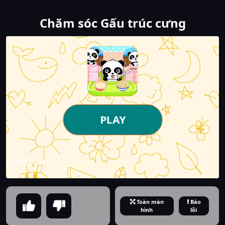
Chăm sóc Gấu trúc cưng
PLAY
[quads id=1]
Toàn màn
Báo
hình
lỗi