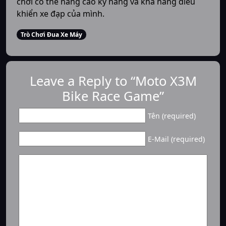
chơi có thể nâng cao kỹ năng và khả năng điều
khiển xe đạp của mình.
Trò Chơi Đua Xe Máy
Leave a Reply to “Moto X3M
Bike Race Game”
Tên (required)
E-Mail (required)