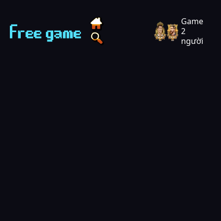
Techvui Play - Chơi game miễn phí
Game
2
người
Tìm game