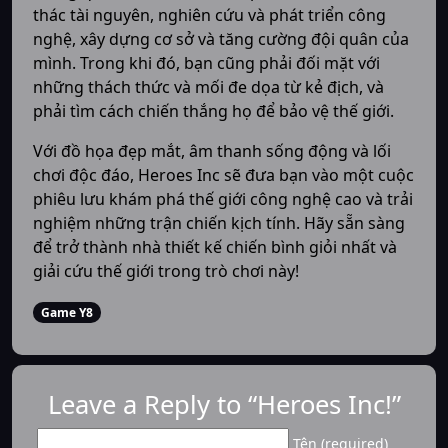
thác tài nguyên, nghiên cứu và phát triển công
nghệ, xây dựng cơ sở và tăng cường đội quân của
mình. Trong khi đó, bạn cũng phải đối mặt với
những thách thức và mối đe dọa từ kẻ địch, và
phải tìm cách chiến thắng họ để bảo vệ thế giới.
Với đồ họa đẹp mắt, âm thanh sống động và lối
chơi độc đáo, Heroes Inc sẽ đưa bạn vào một cuộc
phiêu lưu khám phá thế giới công nghệ cao và trải
nghiệm những trận chiến kịch tính. Hãy sẵn sàng
để trở thành nhà thiết kế chiến bình giỏi nhất và
giải cứu thế giới trong trò chơi này!
Game Y8
Leave a Reply to “Heroes Inc!”
Tên (required)