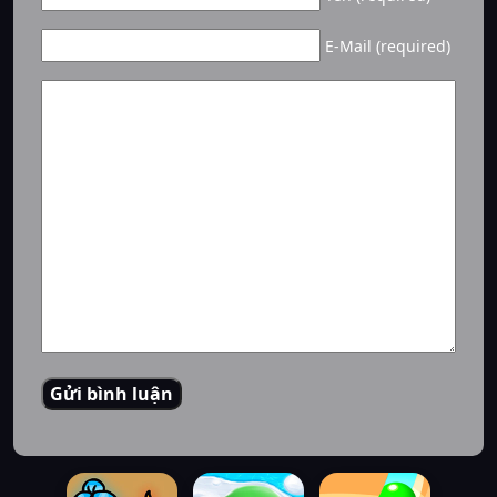
E-Mail (required)