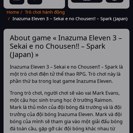
Home
Trò chơi hành động
Inazuma Eleven 3 – Sekai e no Chousen!! – Spark (Japan)
About game « Inazuma Eleven 3 –
Sekai e no Chousen!! – Spark
(Japan) »
Inazuma Eleven 3 – Sekai e no Chousen!! – Spark là
một trò chơi điện tử thể thao RPG. Trò chơi này là
phần thứ ba trong loạt game Inazuma Eleven.
Trong trò chơi, người chơi sẽ vào vai Mark Evans,
một cậu học sinh trung học ở trường Raimon.
Mark là thủ môn của đội bóng đá trường và là đội
trưởng của đội bóng Inazuma Eleven. Mark và đội
bóng của mình sẽ tham gia vào một giải đấu bóng
đá toàn cầu, gặp gỡ các đội bóng khác nhau từ