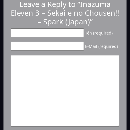
Leave a Reply to “Inazuma
Eleven 3 – Sekai e no Chousen!!
– Spark (Japan)”
Tên (required)
E-Mail (required)