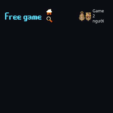
Techvui Play - Chơi game miễn phí
Game
2
người
Tìm game