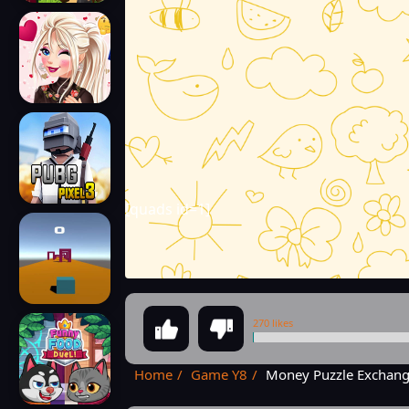
[quads id=1]
270 likes
Home
Game Y8
Money Puzzle Exchang