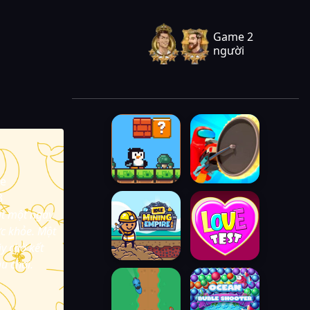
Game 2
người
e
3
út một ngày
c khỏe. Một
ãy chờ kết
u chơi.