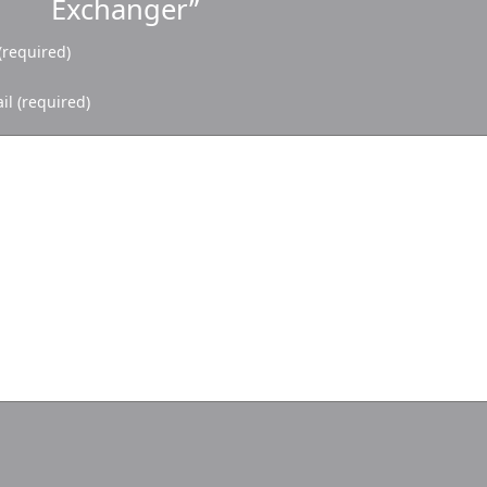
Exchanger”
(required)
il (required)