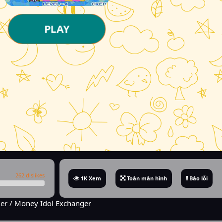
PLAY
262 dislikes
1K Xem
Toàn màn hình
Báo lỗi
er / Money Idol Exchanger