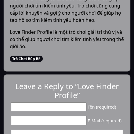
người chơi tìm kiếm tình yêu. Trò chơi cũng cung
cấp lời khuyên và gợi ý cho người chơi để giúp họ
tạo hồ sơ tìm kiếm tình yêu hoàn hảo.
Love Finder Profile là một trò chơi giải trí thú vị và
có thể giúp người chơi tìm kiếm tình yêu trong thế
giới ảo.
Trò Chơi Búp Bê
Leave a Reply to “Love Finder
Profile”
Tên (required)
E-Mail (required)