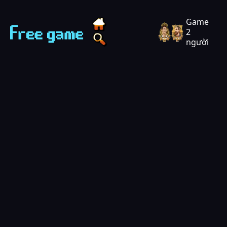
Techvui Play - Chơi game miễn phí
Game
2
người
Tìm game