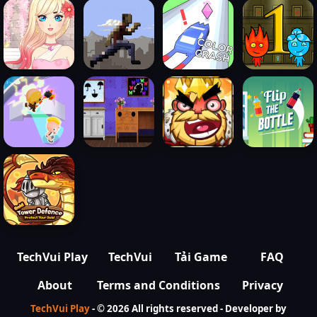
TechVui Play
TechVui
Tải Game
FAQ
About
Terms and Conditions
Privacy
TechVui Play
- ©
2026 All rights reserved - Developer by