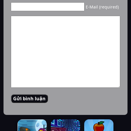
E-Mail (required)