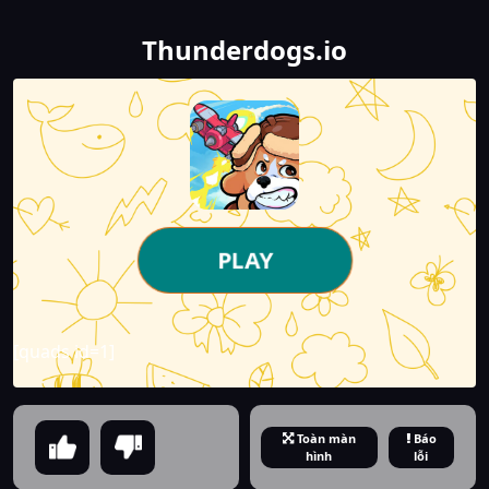
Thunderdogs.io
PLAY
[quads id=1]
Toàn màn
Báo
hình
lỗi