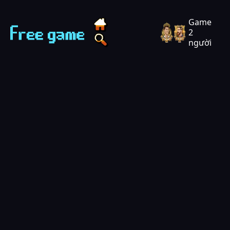
Techvui Play - Chơi game miễn phí
Game
2
người
Tìm game