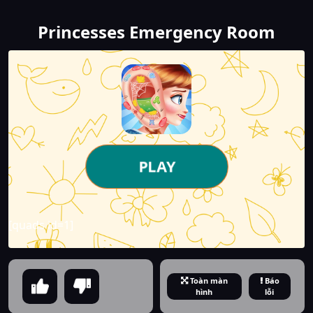
Princesses Emergency Room
PLAY
[quads id=1]
Toàn màn
Báo
hình
lỗi