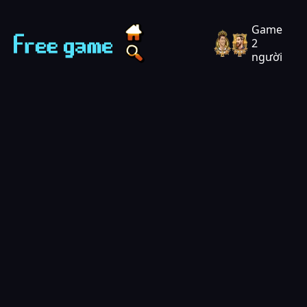
Techvui Play - Chơi game miễn phí
Game
2
người
Tìm game