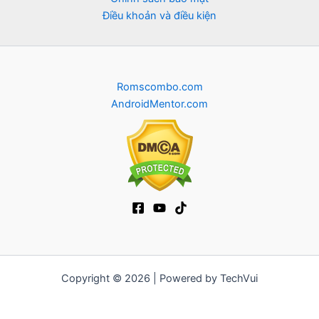
Điều khoản và điều kiện
Romscombo.com
AndroidMentor.com
Copyright © 2026 | Powered by TechVui
12bet
|
socolive tv
|
ra khoi tv
|
mitom
|
truc tiep bong da xoilac
|
FB68
|
b52club
|
fun88
|
go88
|
fly88
|
https://pg999.baby
|