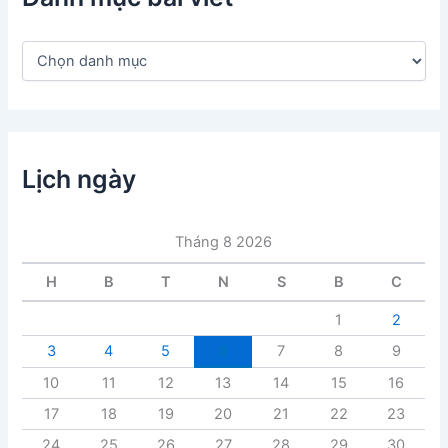
D
a
n
h
m
ụ
c
Lịch ngày
b
à
i
Tháng 8 2026
v
i
H
B
T
N
S
B
C
ế
t
1
2
3
4
5
6
7
8
9
10
11
12
13
14
15
16
17
18
19
20
21
22
23
24
25
26
27
28
29
30