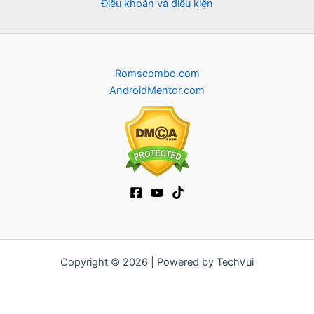
Điều khoản và điều kiện
Romscombo.com
AndroidMentor.com
Copyright © 2026 | Powered by TechVui
12bet
|
ra khoi tv
|
mitom
|
truc tiep bong da xoilac
|
FB68
|
b52club
|
fun88
|
go88
|
https://pg999.baby
|
78win
|
hi88
|
Jun88
|
https://kqbd.deal/
|
kèo bóng đá
|
ok9 lin
|
IWIN
|
sky88
|