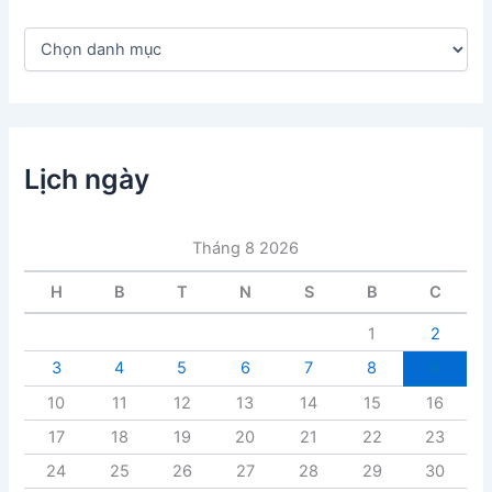
D
a
n
h
m
ụ
c
Lịch ngày
b
à
i
Tháng 8 2026
v
i
H
B
T
N
S
B
C
ế
t
1
2
3
4
5
6
7
8
9
10
11
12
13
14
15
16
17
18
19
20
21
22
23
24
25
26
27
28
29
30