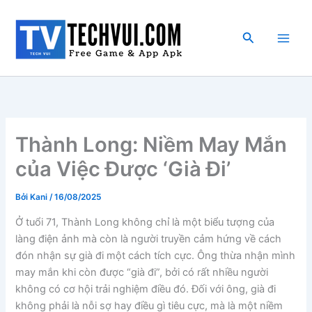
Nhảy
tới
Tìm
nội
kiếm
dung
Thành Long: Niềm May Mắn
của Việc Được ‘Già Đi’
Bởi
Kani
/
16/08/2025
Ở tuổi 71, Thành Long không chỉ là một biểu tượng của
làng điện ảnh mà còn là người truyền cảm hứng về cách
đón nhận sự già đi một cách tích cực. Ông thừa nhận mình
may mắn khi còn được “già đi”, bởi có rất nhiều người
không có cơ hội trải nghiệm điều đó. Đối với ông, già đi
không phải là nỗi sợ hay điều gì tiêu cực, mà là một niềm