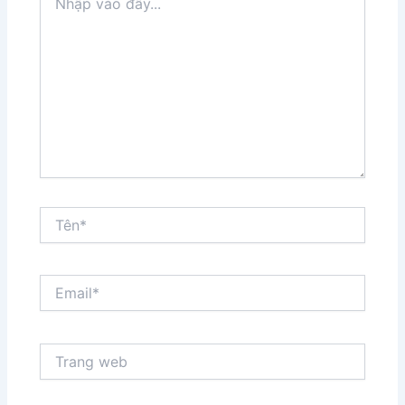
vào
đây...
Tên*
Email*
Trang
web