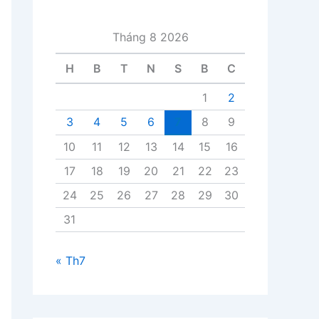
i
v
Tháng 8 2026
i
ế
H
B
T
N
S
B
C
t
1
2
3
4
5
6
7
8
9
10
11
12
13
14
15
16
17
18
19
20
21
22
23
24
25
26
27
28
29
30
31
« Th7