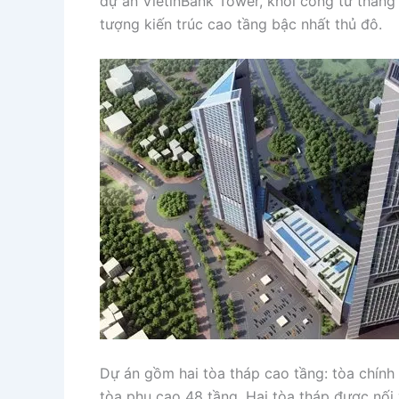
dự án VietinBank Tower, khởi công từ tháng
tượng kiến trúc cao tầng bậc nhất thủ đô.
Dự án gồm hai tòa tháp cao tầng: tòa chính 
tòa phụ cao 48 tầng. Hai tòa tháp được nối