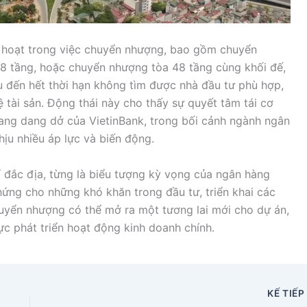
h hoạt trong việc chuyển nhượng, bao gồm chuyển
68 tầng, hoặc chuyển nhượng tòa 48 tầng cùng khối đế,
Nếu đến hết thời hạn không tìm được nhà đầu tư phù hợp,
ệ tài sản. Động thái này cho thấy sự quyết tâm tái cơ
đang dang dở của VietinBank, trong bối cảnh ngành ngân
ịu nhiều áp lực và biến động.
í đắc địa, từng là biểu tượng kỳ vọng của ngân hàng
hứng cho những khó khăn trong đầu tư, triển khai các
chuyển nhượng có thể mở ra một tương lai mới cho dự án,
ực phát triển hoạt động kinh doanh chính.
KẾ TIẾ