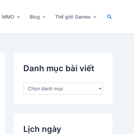
Tìm
MMO
Blog
Thế giới Games
kiếm
Danh mục bài viết
D
a
n
h
m
ụ
c
Lịch ngày
b
à