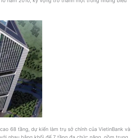
 10 năm 2010, kỳ vọng trở thành một trong những biểu
cao 68 tầng, dự kiến làm trụ sở chính của VietinBank và
 với nhau bằng khối đế 7 tầng đa chức năng, gồm trung