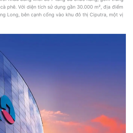
 cà phê. Với diện tích sử dụng gần 30.000 m², địa điểm
g Long, bên cạnh cổng vào khu đô thị Ciputra, một vị