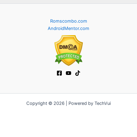
Romscombo.com
AndroidMentor.com
Copyright © 2026 | Powered by TechVui
12bet
|
socolive tv
|
ra khoi tv
|
mitom
|
truc tiep bong da xoilac
|
FB68
|
b52club
|
fun88
|
go88
|
fly88
|
https://pg999.baby
|
78win
|
hi88
|
Jun88
|
https://kqbd.deal/
|
kèo bóng đá
|
ok9 lin
|
IWIN
|
sky88
|
game bắn cá đổi thưởng
|
kèo nhà cái
|
tỷ lệ kèo
|