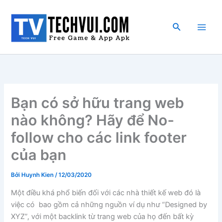
Nhảy
tới
Tìm
nội
kiếm
dung
Bạn có sở hữu trang web
nào không? Hãy để No-
follow cho các link footer
của bạn
Bởi
Huynh Kien
/
12/03/2020
Một điều khá phổ biến đối với các nhà thiết kế web đó là
việc có bao gồm cả những nguồn ví dụ như “Designed by
XYZ”, với một backlink từ trang web của họ đến bất kỳ