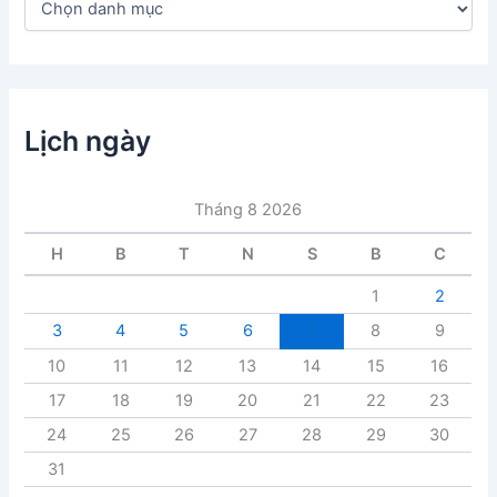
a
n
h
m
ụ
c
Lịch ngày
b
à
i
Tháng 8 2026
v
i
H
B
T
N
S
B
C
ế
t
1
2
3
4
5
6
7
8
9
10
11
12
13
14
15
16
17
18
19
20
21
22
23
24
25
26
27
28
29
30
31