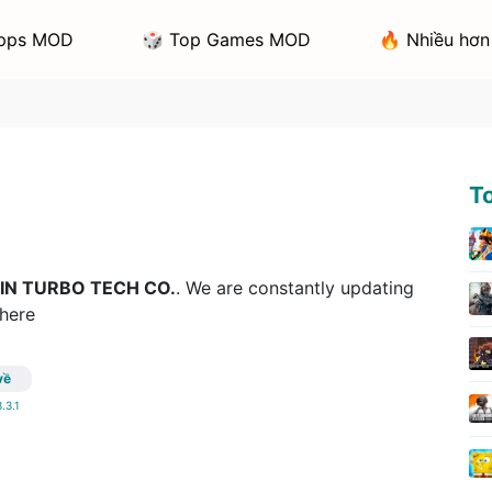
pps MOD
🎲 Top Games MOD
🔥 Nhiều hơn
T
IN TURBO TECH CO.
. We are constantly updating
 here
về
.3.1