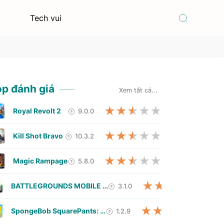
Tech vui
op đánh giá
Xem tất cả...
Royal Revolt 2
9.0.0
Kill Shot Bravo
10.3.2
Magic Rampage
5.8.0
BATTLEGROUNDS MOBILE INDIA
3.1.0
SpongeBob SquarePants: Battle
1.2.9