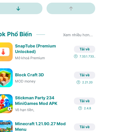
Blades of Brim
2.19.49
Mod skin lol
13.6
pk Phổ Biến
Xem nhiều hơn...
Nettruyen App (
1.1.2
SnapTube (Premium
Tải về
Tap Titans
5.26.0
Unlocked)
7.33.1.733...
Mở khoá Premium
House Flipper
1.243
Block Craft 3D
Tải về
Shadow of Death
1.105.0.0
MOD money
2.21.20
Minecraft 1.19.80.21 Mod
v1.19.80.21
Stickman Party 234
Tải về
MiniGames Mod APK
2.4.8
Hay Day
Vô hạn tiền,
1.56.130
Minecraft 1.21.90.27 Mod
Left to Survive
5.6.1
Tải về
Menu