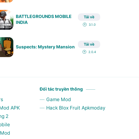
BATTLEGROUNDS MOBILE
Tải về
INDIA
3.1.0
Tải về
Suspects: Mystery Mansion
2.0.4
Đối tác truyền thông
rs
Game Mod
 Mod APK
Hack Blox Fruit Apkmoday
ng 2
obile
s Mod