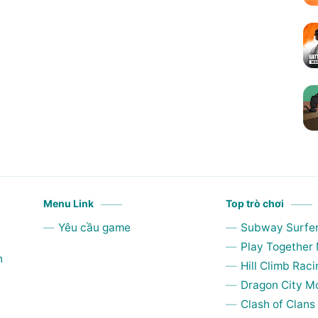
Menu Link
Top trò chơi
Yêu cầu game
Subway Surfe
Play Together
h
Hill Climb Raci
Dragon City M
Clash of Clan