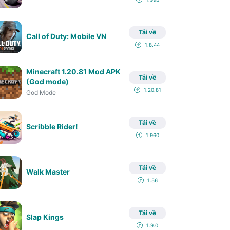
Tải về
Call of Duty: Mobile VN
1.8.44
Minecraft 1.20.81 Mod APK
Tải về
(God mode)
1.20.81
God Mode
Tải về
Scribble Rider!
1.960
Tải về
Walk Master
1.56
Tải về
Slap Kings
1.9.0