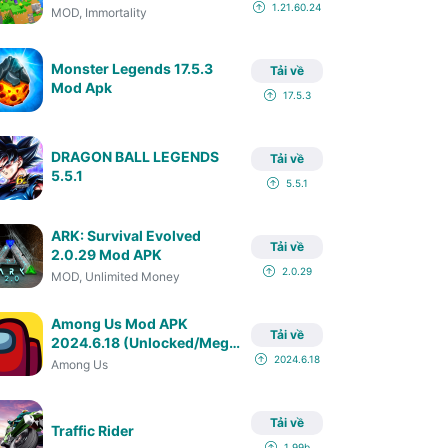
1.21.60.24
MOD, Immortality
Candy Crush Soda
1.272.4
Monster Legends 17.5.3
Tải về
Mod Apk
17.5.3
DRAGON BALL LEGENDS
Tải về
5.5.1
5.5.1
ARK: Survival Evolved
Tải về
2.0.29 Mod APK
2.0.29
MOD, Unlimited Money
Among Us Mod APK
Tải về
2024.6.18 (Unlocked/Mega
Menu)
2024.6.18
Among Us
Tải về
Traffic Rider
1.99b