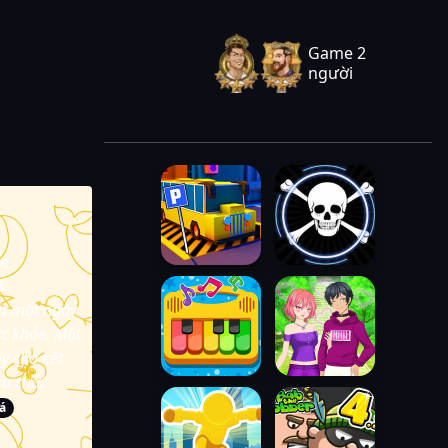
Game 2
người
e
3
út một ngày
c khỏe. Một
ãy chờ kết
u chơi.
á