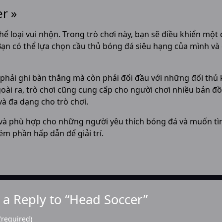
r »
ể loại vui nhộn. Trong trò chơi này, bạn sẽ điều khiển một 
 Bạn có thể lựa chọn cầu thủ bóng đá siêu hạng của mình và
 phải ghi bàn thắng mà còn phải đối đầu với những đối thủ
oài ra, trò chơi cũng cung cấp cho người chơi nhiều bản đồ
và đa dạng cho trò chơi.
vị và phù hợp cho những người yêu thích bóng đá và muốn t
m phần hấp dẫn để giải trí.
 a Reply to “Head Soccer”
(required)